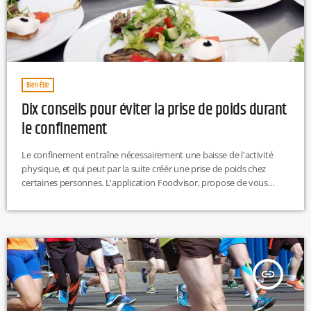
Bien-Être
Dix conseils pour éviter la prise de poids durant
le confinement
Le confinement entraîne nécessairement une baisse de l'activité
physique, et qui peut par la suite créér une prise de poids chez
certaines personnes. L'application Foodvisor, propose de vous
aider à manger plus équilibré. Le principe est simple, il suffit de
prendre en photo son assiette pour connaître son bilan
nutritionnel. En dehors de ça, l'application propose aussi 10 conseils
pour éviter de prendre du poids durant le confinement : 1 : […]
insert_link