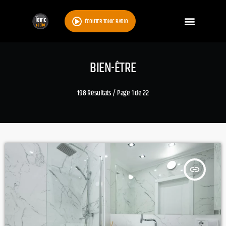
ÉCOUTER TONIC RADIO
BIEN-ÊTRE
198 Résultats / Page 1 de 22
insert_link