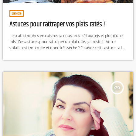
Bien-Être
Astuces pour rattraper vos plats ratés !
Les catastrophes en cuisine, ça nous arrive à tou(te)s et plus d’une
fois ! Des astuces pour rattraper un plat raté, ça existe ! - Votre
volaille est trop cuite et donc très sèche ? Essayez cette astuce : à la
sortie du four, badigeonnez votre poulet rôti de beurre mou, puis
enroulez-le dans du film alimentaire et laissez-le reposer 10
minutes.- Vous avez eu la main lourde et votre […]
insert_link