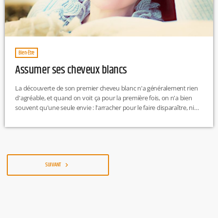
Bien-Être
Assumer ses cheveux blancs
La découverte de son premier cheveu blanc n'a généralement rien
d'agréable, et quand on voit ça pour la première fois, on n'a bien
souvent qu'une seule envie : l'arracher pour le faire disparaître, ni
plus ni moins. Quand ce processus a commencé, ce n'est pas en
arrachant son premier cheveu blanc qu'on va l'arrêter. Arracher un
cheveu blanc ne stoppe donc pas ce processus naturel et
irréversible car le cheveu […]
SUIVANT
navigate_next