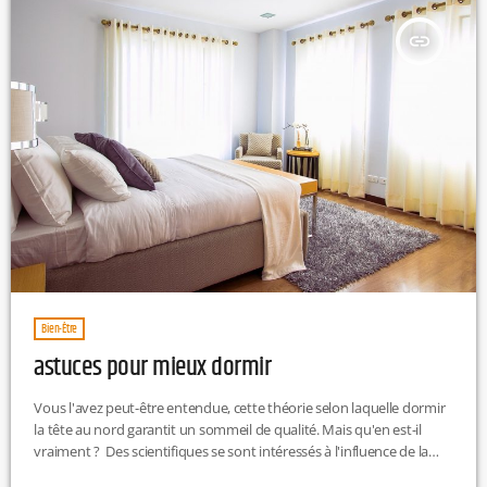
insert_link
Bien-Être
astuces pour mieux dormir
Vous l'avez peut-être entendue, cette théorie selon laquelle dormir
la tête au nord garantit un sommeil de qualité. Mais qu'en est-il
vraiment ? Des scientifiques se sont intéressés à l'influence de la
position cardinale sur la qualité de notre sommeil... sans résultat