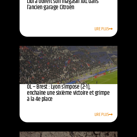
Lidl a ouvert son magasin XXL dans
l’ancien garage Citroën
LIRE PLUS
OL – Brest : Lyon s’impose (2-1),
enchaîne une sixième victoire et grimpe
à la 4e place
LIRE PLUS