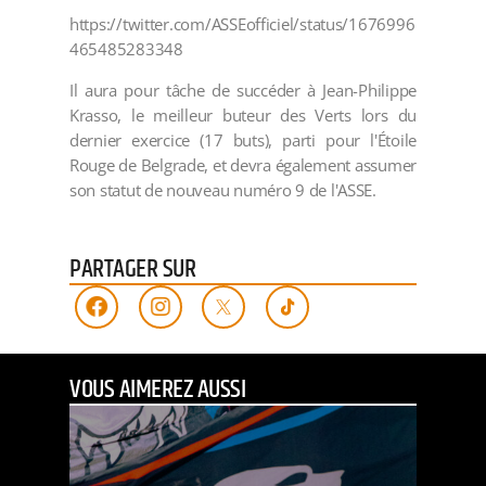
https://twitter.com/ASSEofficiel/status/1676996
465485283348
Il aura pour tâche de succéder à Jean-Philippe
Krasso, le meilleur buteur des Verts lors du
dernier exercice (17 buts), parti pour l'Étoile
Rouge de Belgrade, et devra également assumer
son statut de nouveau numéro 9 de l'ASSE.
PARTAGER SUR
VOUS AIMEREZ AUSSI