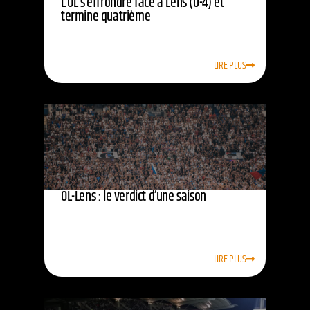
L’OL s’effrondre face à Lens (0-4) et
termine quatrième
LIRE PLUS
OL-Lens : le verdict d’une saison
LIRE PLUS