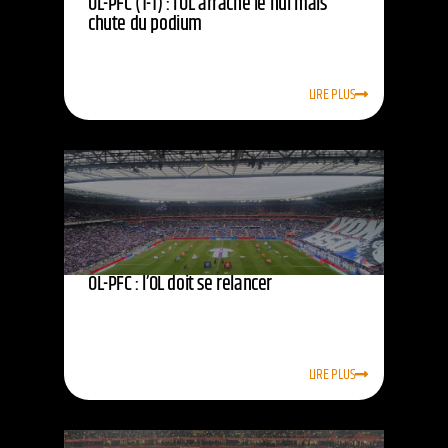
OL-PFC (1-1) : l’OL arrache le nul mais
chute du podium
LIRE PLUS
OL-PFC : l’OL doit se relancer
LIRE PLUS