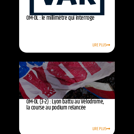
OM-OL : le millimètre qui interroge
LIRE PLUS
OM-OL (3-2) : Lyon battu au Vélodrome,
la course au podium relancée
LIRE PLUS