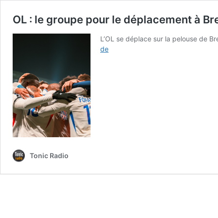
OL : le groupe pour le déplacement à Br
L’OL se déplace sur la pelouse de Br
OL
de
:
le
groupe
pour
le
déplacement
à
Brest
Tonic Radio