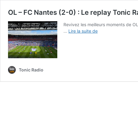
OL – FC Nantes (2-0) : Le replay Tonic R
Revivez les meilleurs moments de OL
OL
…
Lire la suite de
–
FC
Nantes
(2-
0)
:
Tonic Radio
Le
replay
Tonic
Radio