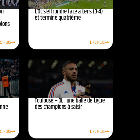
on
L’OL s’effrondre face à Lens (0-4)
n
et termine quatrième
pions
RE PLUS
LIRE PLUS
Toulouse – OL : une balle de Ligue
onne
des champions à saisir
RE PLUS
LIRE PLUS