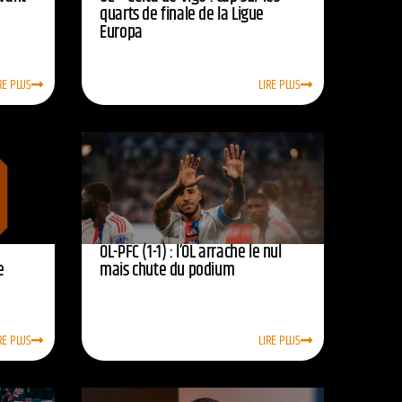
quarts de finale de la Ligue
Europa
RE PLUS
LIRE PLUS
OL-PFC (1-1) : l’OL arrache le nul
e
mais chute du podium
RE PLUS
LIRE PLUS