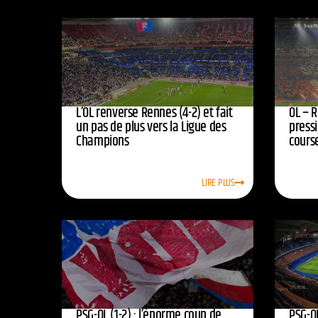
L’OL renverse Rennes (4-2) et fait
OL – R
un pas de plus vers la Ligue des
press
Champions
course
LIRE PLUS
PSG-OL (1-2) : l’énorme coup de
PSG-OL