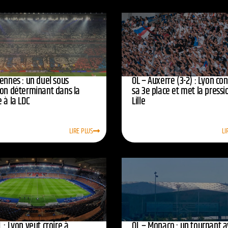
ennes : un duel sous
OL – Auxerre (3-2) : Lyon co
ion déterminant dans la
sa 3e place et met la pressi
 à la LDC
Lille
LIRE PLUS
LI
 : Lyon veut croire à
OL – Monaco : un tournant 