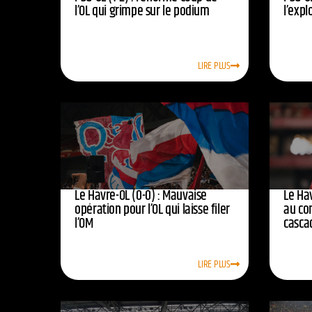
l’OL qui grimpe sur le podium
l’expl
LIRE PLUS
Le Havre-OL (0-0) : Mauvaise
Le Hav
opération pour l’OL qui laisse filer
au co
l’OM
casca
LIRE PLUS