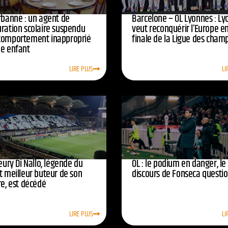
urbanne : un agent de
Barcelone – OL Lyonnes : Ly
uration scolaire suspendu
veut reconquérir l’Europe e
comportement inapproprié
finale de la Ligue des cham
ne enfant
LIRE PLUS
LI
leury Di Nallo, légende du
OL : le podium en danger, le
t meilleur buteur de son
discours de Fonseca questi
re, est décédé
LIRE PLUS
LI