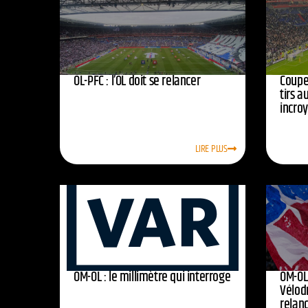
OL-PFC : l’OL doit se relancer
Coupe 
tirs a
incro
LIRE PLUS
OM-OL : le millimètre qui interroge
OM-OL 
Vélod
relan