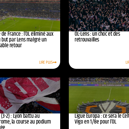
de France : l’OL éliminé aux
OL-Lens : un choc et des
u but par Lens malgré un
retrouvailles
yable retour
LIRE PLUS
LI
(3-2) : Lyon battu au
Ligue Europa : ce sera le Cel
rome, la course au podium
Vigo en 1/8e pour l’OL
cée