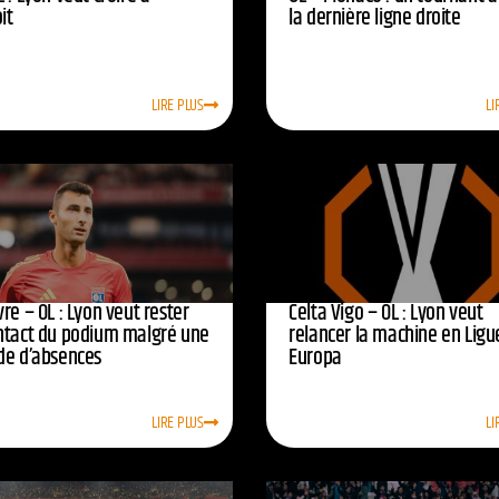
oit
la dernière ligne droite
LIRE PLUS
LI
re – OL : Lyon veut rester
Celta Vigo – OL : Lyon veut
ntact du podium malgré une
relancer la machine en Ligu
de d’absences
Europa
LIRE PLUS
LI