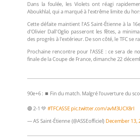
Dans la foulée, les Violets ont réagi rapidem
Aboukhlal, qui a marqué à l'extrême limite du hor
Cette défaite maintient l'AS Saint-Étienne à la 
d'Olivier Dall'Oglio passeront les fêtes, a minim
des progrès à l'extérieur. De son côté, le TFC se
Prochaine rencontre pour l'ASSE : ce sera de nou
finale de la Coupe de France, dimanche 22 décem
90e+6 : ⏹️ Fin du match. Malgré l’ouverture du scor
🟣 2-1 💚
#TFCASSE
pic.twitter.com/avM3UCX8rI
— AS Saint-Étienne (@ASSEofficiel)
December 13, 