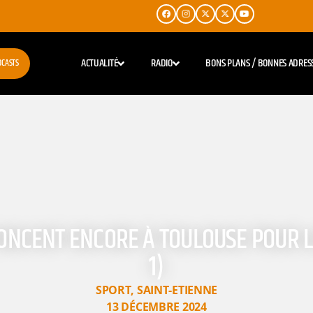
ACTUALITÉ
RADIO
BONS PLANS / BONNES ADRES
DCASTS
ONCENT ENCORE À TOULOUSE POUR LA
1)
SPORT
,
SAINT-ETIENNE
13 DÉCEMBRE 2024