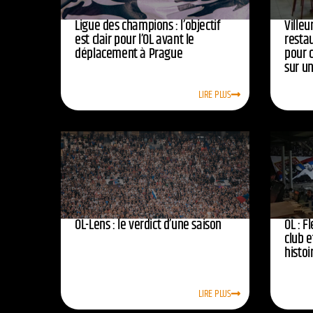
Ligue des champions : l’objectif
Ville
est clair pour l’OL avant le
resta
déplacement à Prague
pour 
sur u
LIRE PLUS
OL-Lens : le verdict d’une saison
OL : F
club e
histoi
LIRE PLUS