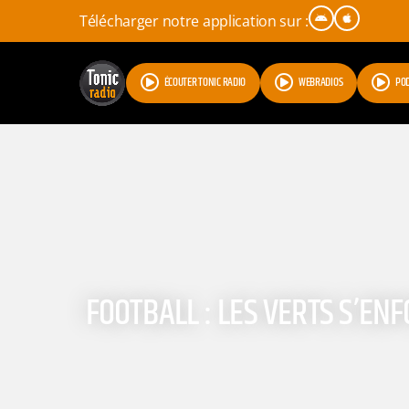
Télécharger notre application sur :
ÉCOUTER TONIC RADIO
WEBRADIOS
PO
FOOTBALL : LES VERTS S’ENF