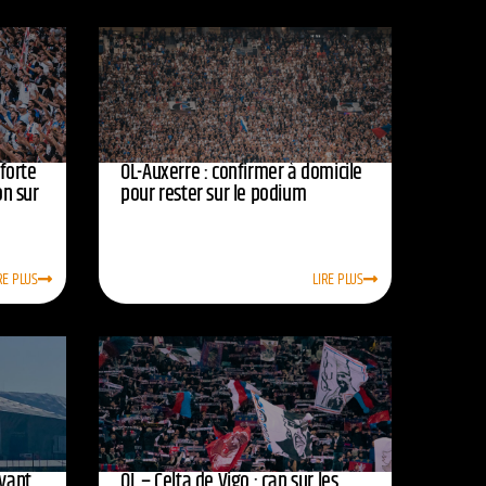
nforte
OL-Auxerre : confirmer à domicile
on sur
pour rester sur le podium
RE PLUS
LIRE PLUS
avant
OL – Celta de Vigo : cap sur les