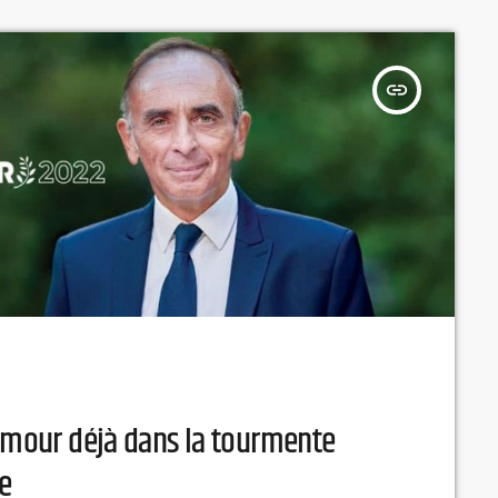
insert_link
emmour déjà dans la tourmente
re