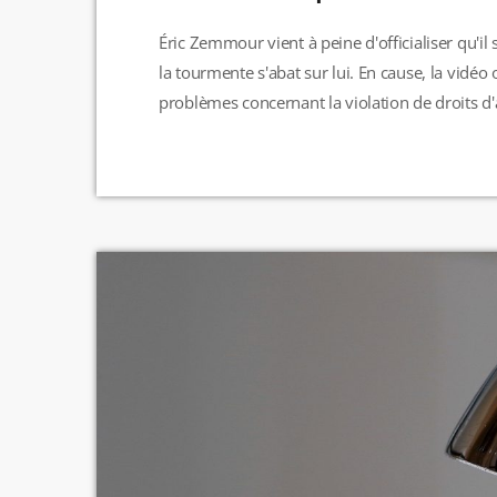
Éric Zemmour vient à peine d'officialiser qu'il 
la tourmente s'abat sur lui. En cause, la vidéo 
problèmes concernant la violation de droits d'a
Selon BFMTV, plusieurs images de films appa
détiennent les droits de ces œuvres utilisées da