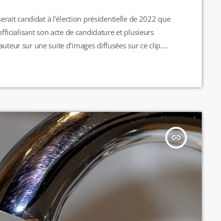
serait candidat à l'élection présidentielle de 2022 que
officialisant son acte de candidature et plusieurs
uteur sur une suite d'images diffusées sur ce clip.
rtenant notamment à Studiocanal ou à Gaumont, qui
ns le clip, […]
insert_link