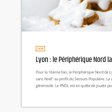
Locale
Lyon : le Périphérique Nord l
Pour la 16ème fois, le Périphérique Nord de L
sans Noël" au profit du Secours Populaire. La 
générosité. Le PNDL est en quête de jouets po
d'enfants. Il est possible de déposer ses joue
Nord, près du péage du […]