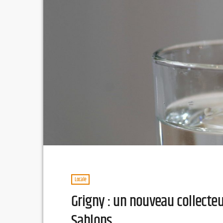
Locale
Grigny : un nouveau collecteu
Sablons