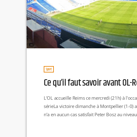
Sport
Ce qu’il faut savoir avant OL-
L'OL accueille Reims ce mercredi (21h) à l'oc
sérieLa victoire dimanche à Montpellier (1-0) 
n’a en aucun cas satisfait Peter Bosz au niveau 
peut espérer compter sur ce match et le dép
série […]