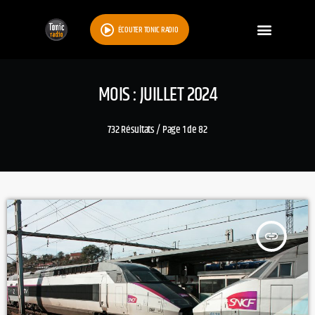
ÉCOUTER TONIC RADIO
MOIS : JUILLET 2024
732 Résultats / Page 1 de 82
insert_link