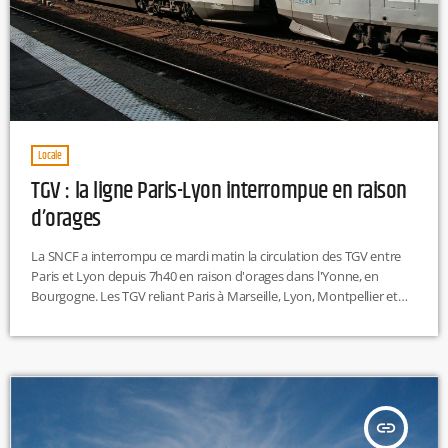
Locale
TGV : la ligne Paris-Lyon interrompue en raison
d’orages
La SNCF a interrompu ce mardi matin la circulation des TGV entre
Paris et Lyon depuis 7h40 en raison d'orages dans l'Yonne, en
Bourgogne. Les TGV reliant Paris à Marseille, Lyon, Montpellier et
Valence sont également impactés. La compagnie ferroviaire
rencontre des problèmes d'alimentation électrique sur la ligne Sud-
Est, causés par la chute d'un arbre sur les voies. Certains trains en
circulation ont dû être immobilisés. Des suppressions de trains […]
insert_link