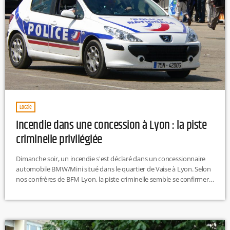
Locale
Incendie dans une concession à Lyon : la piste
criminelle privilégiée
Dimanche soir, un incendie s'est déclaré dans un concessionnaire
automobile BMW/Mini situé dans le quartier de Vaise à Lyon. Selon
nos confrères de BFM Lyon, la piste criminelle semble se confirmer.
L'incendie serait le résultat d'un cambriolage qui a mal tourné. Un
individu se serait introduit par effraction dans la concession pour y
voler un véhicule. Pour détourner l'attention et gagner du temps
afin de fuir, l'homme aurait déclenché deux […]