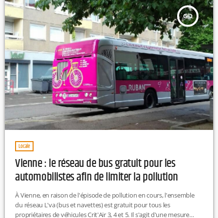
insert_link
Locale
Vienne : le réseau de bus gratuit pour les
automobilistes afin de limiter la pollution
À Vienne, en raison de l'épisode de pollution en cours, l'ensemble
du réseau L'va (bus et navettes) est gratuit pour tous les
propriétaires de véhicules Crit'Air 3, 4 et 5. Il s'agit d'une mesure