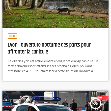
Locale
Lyon : ouverture nocturne des parcs pour
affronter la canicule
La ville de Lyon est actuellement en vigilance orange canicule. De
fortes chaleurs sont attendues ces prochains jours, pouvant
atteindre les 40 °C. Pour faire face à cette situation, la Maire a
annoncé un plan d'action pour aider la population à mieux vivre ces
épisodes de chaleur. Ainsi, les parcs de Gerland et Blandan resteront
ouverts jusqu'à minuit, et le parc de la Tête d’Or jusqu'à 23h30. En
cas d'alerte […]
insert_link