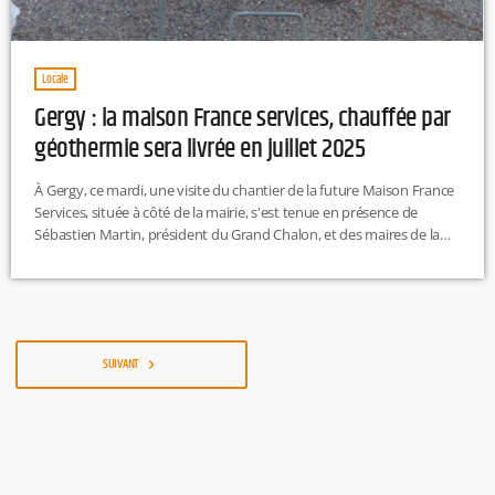
Locale
Gergy : la maison France services, chauffée par
géothermie sera livrée en juillet 2025
À Gergy, ce mardi, une visite du chantier de la future Maison France
Services, située à côté de la mairie, s'est tenue en présence de
Sébastien Martin, président du Grand Chalon, et des maires de la
commune. Cette dernière sera chauffée par géothermie et aura une
surface de 400 mètres carrés répartie sur deux niveaux. Les salles
accueilleront des bureaux, des espaces de co-working, ainsi qu'un
espace numérique avec 24 […]
SUIVANT
navigate_next