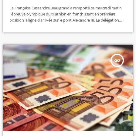
La Française Cassandre Beaugrand a remporté ce mercredi matin
l'épreuve olympique du triathlon en franchissant en première
position la ligne d'arrivée sur le pont Alexandre III. La délégation
française remporte ainsi sa sixième médaille d'or, la 19e au total.
Avec six secondes d'avance sur la deuxième, la Suisse Julie Derron,
elle obtient sa deuxième distinction olympique après sa médaille de
bronze aux Jeux olympiques de Tokyo. L'autre Tricolore engagée
dans […]
insert_link