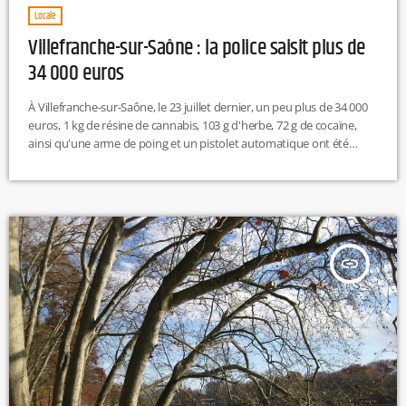
Locale
Villefranche-sur-Saône : la police saisit plus de
34 000 euros
À Villefranche-sur-Saône, le 23 juillet dernier, un peu plus de 34 000
euros, 1 kg de résine de cannabis, 103 g d'herbe, 72 g de cocaïne,
ainsi qu'une arme de poing et un pistolet automatique ont été
découverts au domicile d'un homme de 28 ans, qui venait d'être
interpellé pour trafic de stupéfiants. L'enquête, qui a duré 4 mois, a
été menée par le service local de police judiciaire du […]
insert_link