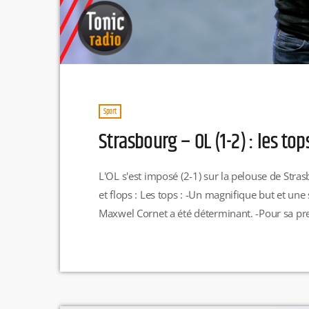
Sport
Strasbourg – OL (1-2) : les top
L'OL s'est imposé (2-1) sur la pelouse de Stra
et flops : Les tops : -Un magnifique but et une
Maxwel Cornet a été déterminant. -Pour sa prem
Maxence Caqueret a été épatant. Souvent juste, 
se relever d'un […]