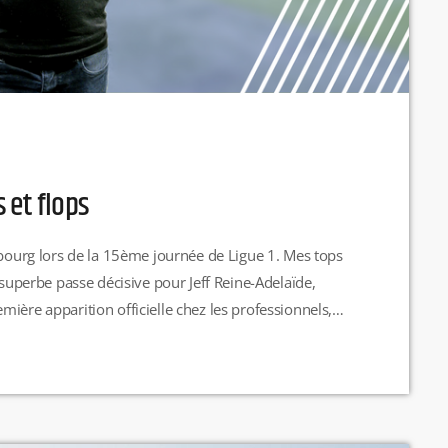
s et flops
sbourg lors de la 15ème journée de Ligue 1. Mes tops
 superbe passe décisive pour Jeff Reine-Adelaïde,
ière apparition officielle chez les professionnels,
il a été à l'origine du but de Maxwel Cornet. Il a su