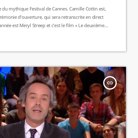
du mythique Festival de Cannes. Camille Cottin est,
rémonie d’ouverture, qui sera retranscrite en direct
 année est Meryl Streep et c’est le film « Le deuxième
Raphael Quenard, Vincent Lindon et Louis Garrel qui
insert_link