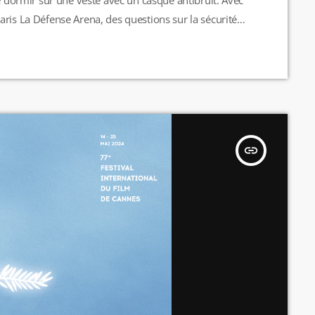
ris La Défense Arena, des questions sur la sécurité
 avoir fait attention […]
insert_link