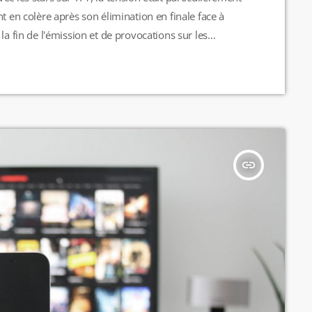
t en colère après son élimination en finale face à
la fin de l'émission et de provocations sur les
ur les roses et les épines", a posté Inès Reg sur son
insert_link