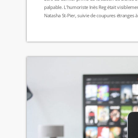
palpable. L'humoriste Inès Reg était visiblemen
Natasha St-Pier, suivie de coupures étranges à 
réseaux sociaux pendant le week-end, "Merci po
compte Instagram. Lundi […]