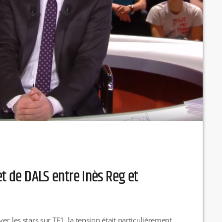
et de DALS entre Inès Reg et
c les stars sur TF1, la tension était particulièrement