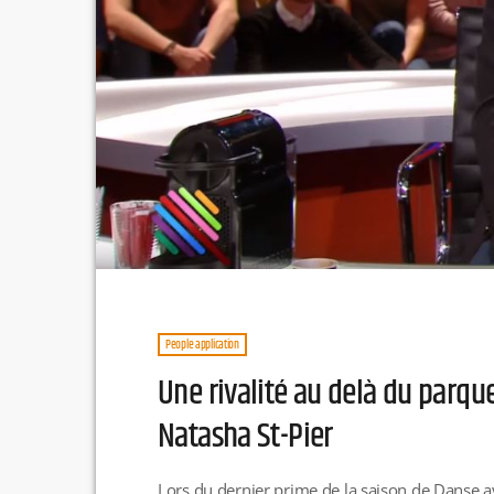
People application
Une rivalité au delà du parqu
Natasha St-Pier
Lors du dernier prime de la saison de Danse ave