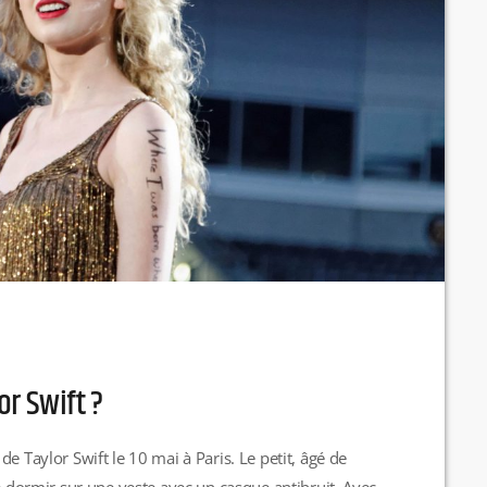
or Swift ?
e Taylor Swift le 10 mai à Paris. Le petit, âgé de
de dormir sur une veste avec un casque antibruit. Avec