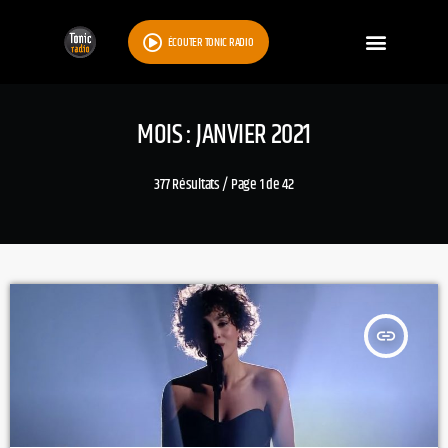
ÉCOUTER TONIC RADIO
MOIS : JANVIER 2021
377 Résultats / Page 1 de 42
insert_link