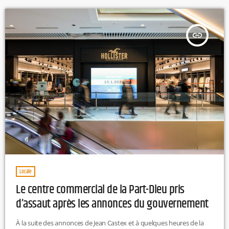
(20 points, 4 rebonds face […]
insert_link
Locale
Le centre commercial de la Part-Dieu pris
d’assaut après les annonces du gouvernement
À la suite des annonces de Jean Castex et à quelques heures de la