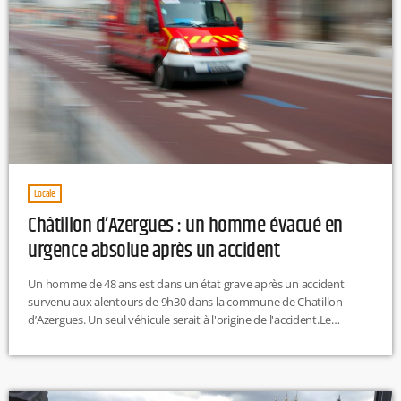
Locale
Châtillon d’Azergues : un homme évacué en
urgence absolue après un accident
Un homme de 48 ans est dans un état grave après un accident
survenu aux alentours de 9h30 dans la commune de Chatillon
d’Azergues. Un seul véhicule serait à l'origine de l'accident.Le
quadragénaire a dû être désincarcéré de son véhicule par les
pompiers. Un important dispositif de secours a été déployé pour
évacuer le conducteur à l’hôpital Edouard-Herriot de Lyon. Selon Le
Progrès, 25 pompiers et une équipe de médecins […]