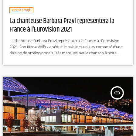
Musicale / People
La chanteuse Barbara Pravi représentera la
France à l’Eurovision 2021
La chanteuse Barbara Pravi représentera la France à l’Eurovision
2021. Son titre « Voilà » a séduit le public et un jury composé d’une
dizaine de professionnels.Très marquée par la chanson à texte
façon Edith Piaf, Barbara Pravi a été choisie pour prendre part à la
finale de l’édition 2021 de l’Eurovision, programmée le 22 mai
prochain à Rotterdam.Sous contrat avec le label Capitol, l'artiste
écrit également pour d'autres chanteurs et chanteuses.
https://www.youtube.com/watch?
v=kTaOHpWz3og&feature=emb_title
insert_link