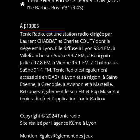
1 Place Henri Barbusse - 69009 LYON (face à
l'Ile Barbe - Bus n°31 et 43)
A propos
Tonic Radio, est une station radio dirigée par
Laurent CHABBAT et Charles COUTY dont le
siège est à Lyon. Elle diffuse à Lyon 98.4 FM, à
Villefranche-sur-Saône 94.7 FM, à Bourgoin-
Jallieu 97.8 FM, à Vienne 95.1 FM, à Chalon-sur-
Saône 91.1 FM. Tonic Radio est également
accessible en DAB+ à Lyon et sa région, à Saint-
Etienne, à Grenoble, à Avignon et à Marseille.
Retrouvez également le son Hit et Pop Music sur
tonicradio.fr et l’application Tonic Radio »
Copyright © 2024
Tonic radio
Site réalisé par l'agence Küme à Lyon
Mention légales
Règlement des jeux