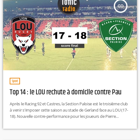
insert_link
Sport
Top 14 : le LOU rechute à domicile contre Pau
Après le Racing 92 et Castres, la Section Paloise est le troisième club
à venir s'imposer cette saison au stade de Gerland face au LOU (17-
18). Nouvelle contre-performance pour les joueurs de Pierre
Mignoni, trop indisciplinés pour s'imposer ce samedi soir. En effet,
les Palois ont profité des nombreuses fautes de la défense
lyonnaise pour inscrire 6 pénalités dans cette rencontre. Les deux