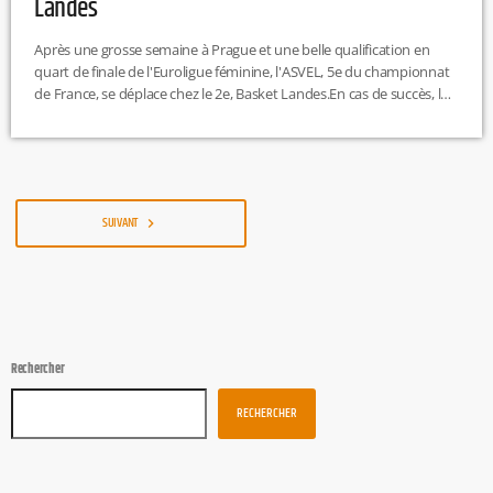
Landes
Après une grosse semaine à Prague et une belle qualification en
quart de finale de l'Euroligue féminine, l'ASVEL, 5e du championnat
de France, se déplace chez le 2e, Basket Landes.En cas de succès, les
Lionnes pourraient se replacer dans les premières places du
classement. Il faudra pour cela battre les coéquipières de Céline
Dumerc.Un beau duel à venir entre les deux équipes. À noter, que
les Montoises se sont imposées […]
SUIVANT
navigate_next
Rechercher
RECHERCHER