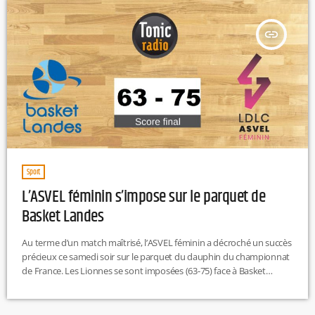
insert_link
Sport
L’ASVEL féminin s’impose sur le parquet de
Basket Landes
Au terme d’un match maîtrisé, l’ASVEL féminin a décroché un succès
précieux ce samedi soir sur le parquet du dauphin du championnat
de France. Les Lionnes se sont imposées (63-75) face à Basket
Landes. Les joueuses de Valery Demory sont toujours 5es au
classement mais avec une rencontre en moins que les équipes de
tête. Prochain match le 17 février pour les partenaires d'Helena Ciak