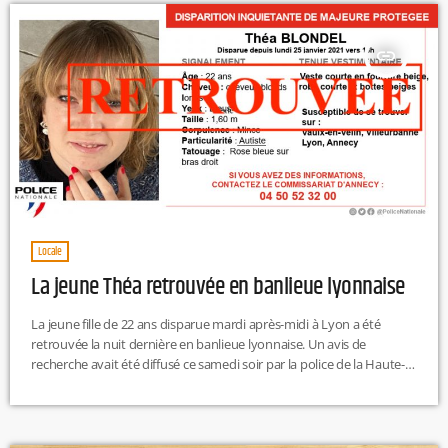
essais marqués de Toby Arnold (18') et […]
insert_link
Locale
La jeune Théa retrouvée en banlieue lyonnaise
La jeune fille de 22 ans disparue mardi après-midi à Lyon a été
retrouvée la nuit dernière en banlieue lyonnaise. Un avis de
recherche avait été diffusé ce samedi soir par la police de la Haute-
Savoie pour la retrouver.Originaire d'Annecy, Théa Blondel avait été
aperçue pour la dernière fois mardi à la gare de Lyon Part-Dieu.
C'est donc un soulagement pour la famille de la jeune fille, porteuse
d'une forme […]