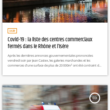
Locale
Covid-19 : la liste des centres commerciaux
fermés dans le Rhône et l’Isère
Après les dernières annonces gouvernementales prononcées
vendredi soir par Jean Castex, les galeries marchandes et les
commerces d'une surface de plus de 20 000m² ont été contraint de
fermer leurs portes depuis dimanche. Tour d'horizon des
principales enseignes concernées.La liste des centres commerciaux
fermés dans le Rhône et l'Isère : - le centre commercial de La Part-
Dieu (Lyon 3e)- la galerie marchande Saint-Genis 2 (Saint-Genis-
Laval)- Confluence (Lyon 2e)- la galerie Porte des Alpes (Saint-Priest)-
Ecully […]
insert_link