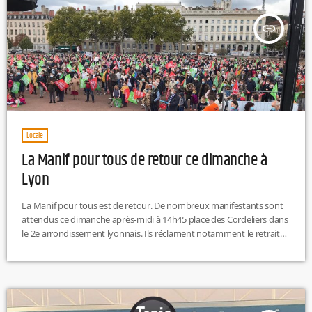
insert_link
Locale
La Manif pour tous de retour ce dimanche à
Lyon
La Manif pour tous est de retour. De nombreux manifestants sont
attendus ce dimanche après-midi à 14h45 place des Cordeliers dans
le 2e arrondissement lyonnais. Ils réclament notamment le retrait
du projet de loi bioéthique porté par le gouvernement. La dernière
manifestation datait du 10 octobre dernier à Lyon. Environ 800
personnes avaient participé au rassemblement.
https://twitter.com/lmpt69/status/1354689276634685440