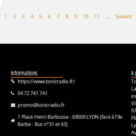
1
2
3
4
5
6
7
8
9
10
11
…
Suivant
Informations
A 
https://www.tonicradio.fr/
To
La
04 72 741 741
es
Vi
promo@tonicradio.fr
97
1 Place Henri Barbusse - 69009 LYON (face à l'Ile
FM
Barbe - Bus n°31 et 43)
Ly
Av