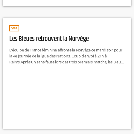
de l’établissement public foncier local, doit permettre la création
d’une trentaine de logements sociaux sur la commune.Le 22
octobre dernier, le maire de Fontaine-lès-Dijon, avait déposé plainte.
Le 23 octobre, l’EPFL déposait plainte à son tour pour les […]
Sport
Les Bleues retrouvent la Norvège
L’équipe de France féminine affronte la Norvège ce mardi soir pour
la 4e journée de la ligue des Nations. Coup d’envoi à 21h à
Reims.Après un sans-faute lors des trois premiers matchs, les Bleues
d’Hervé Renard entendent faire le plein pour encore se rapprocher
du Final Four.L'équipe de France d'Hervé Renard qui retrouve des
joueuses qu'elles ont battue ce vendredi chez elle (1-2).