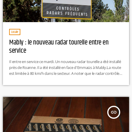
Locale
Mably : le nouveau radar tourelle entre en
service
Il entre en service ce mardi. Un nouveau radar tourelle a été installé
près de Roanne. Il a été installé en face d'Emmaüs à Mably.La route
est limitée à 80 km/h dans le secteur. A noter que le radar contrôle
dans les deux sens de circulation.
insert_link