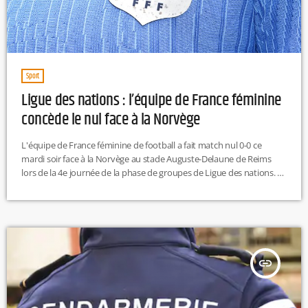
Sport
Ligue des nations : l’équipe de France féminine
concède le nul face à la Norvège
L'équipe de France féminine de football a fait match nul 0-0 ce
mardi soir face à la Norvège au stade Auguste-Delaune de Reims
lors de la 4e journée de la phase de groupes de Ligue des nations. Il
s'agit des premiers points lâchés par les joueuses d'Hervé Renard
qui restait sur trois victoires en autant de rencontres depuis leur
entrée en lice dans la compétition. Malgré ce léger contre-temps, les
[…]
insert_link