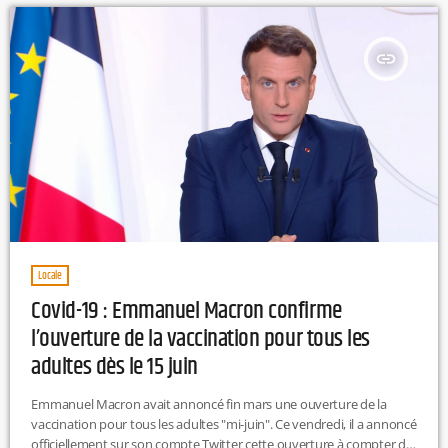
actuellement.Cependant, en soirée, le couvre-feu de 19h est
maintenu et […]
insert_link
Locale
Covid-19 : Emmanuel Macron confirme
l’ouverture de la vaccination pour tous les
adultes dès le 15 juin
Emmanuel Macron avait annoncé fin mars une ouverture de la
vaccination pour tous les adultes "mi-juin". Ce vendredi, il a annoncé
officiellement sur son compte Twitter cette ouverture à compter du