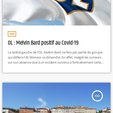
Sport
OL : Melvin Bard positif au Covid-19
Le latéral gauche de l'OL, Melvin Bard ne fera pas partie du groupe
qui défiera l'AS Monaco ce dimanche. En effet, malgré les rumeurs
sur son absence due à un incident survenu à l’entraînement cette
semaine, Melvin Bard ne jouera pas avec son équipe pour cause de
positivité au Covid-19.
https://twitter.com/OL/status/1388086066176012296
insert_link