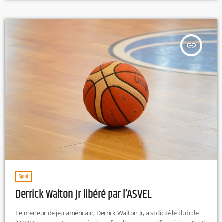
insert_link
Sport
Derrick Walton Jr libéré par l’ASVEL
Le meneur de jeu américain, Derrick Walton Jr, a sollicité le club de