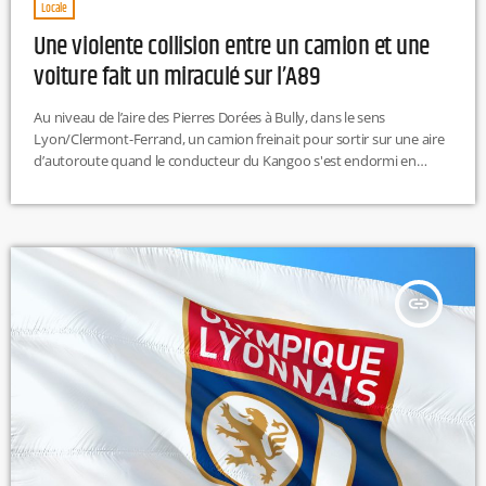
Locale
Une violente collision entre un camion et une
voiture fait un miraculé sur l’A89
Au niveau de l’aire des Pierres Dorées à Bully, dans le sens
Lyon/Clermont-Ferrand, un camion freinait pour sortir sur une aire
d’autoroute quand le conducteur du Kangoo s'est endormi en
conduisant et s'est écrasé à l'arrière de celui-ci. En effet, le choc s'est
produit à plus de 100km/h et a été extrêmement violent.Un jeune
homme miraculéLes secours sont donc intervenus sur l'accident
survenu sur l’A89, au niveau de la commune […]
insert_link