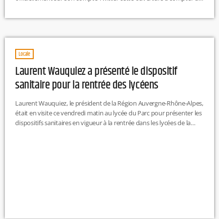
15 juin prochain. En attendant, la vaccination est ouverte dès ce
samedi aux Français "fragiles", qui ont une maladie chronique,
comme l'obésité, l'hypertension, le diabète, l'insuffisance rénale,
cardiaque ou un cancer. Le 15 mai marquera quant à lui l'ouverture
[…]
Locale
Laurent Wauquiez a présenté le dispositif
sanitaire pour la rentrée des lycéens
Laurent Wauquiez, le président de la Région Auvergne-Rhône-Alpes,
était en visite ce vendredi matin au lycée du Parc pour présenter les
dispositifs sanitaires en vigueur à la rentrée dans les lycées de la
Région Auvergne-Rhône-Alpes. Prévue lundi, cette rentrée se fera
en demi-jauge, avec différents éléments mobilisés pour lutter
contre le Covid-19 et protéger les élèves, les enseignants et
l'ensemble des agents. Au lycée du Parc où l'on compte près […]