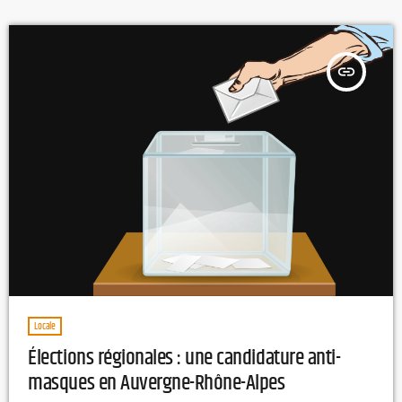
de France où la police et la gendarmerie utilisent le plus
l'hélicoptère. Effectivement 490 heures […]
insert_link
Locale
Élections régionales : une candidature anti-
masques en Auvergne-Rhône-Alpes