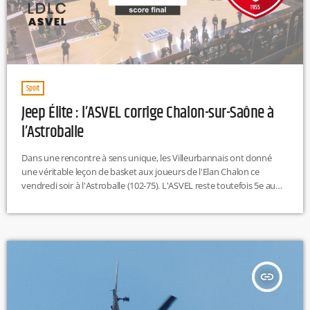
Sport
Jeep Élite : l’ASVEL corrige Chalon-sur-Saône à
l’Astroballe
Dans une rencontre à sens unique, les Villeurbannais ont donné
une véritable leçon de basket aux joueurs de l'Elan Chalon ce
vendredi soir à l'Astroballe (102-75). L'ASVEL reste toutefois 5e au
classement de Jeep Élite.Sérieux en défense et appliqués en attaque,
les joueurs de T.J. Parker ont réalisé une grande performance
collective contre les Chalonnais. David Lighty (17 points), Thomas
Heurtel (12 points, 6 passes décisives) et Moustapha Fall (13 […]
insert_link