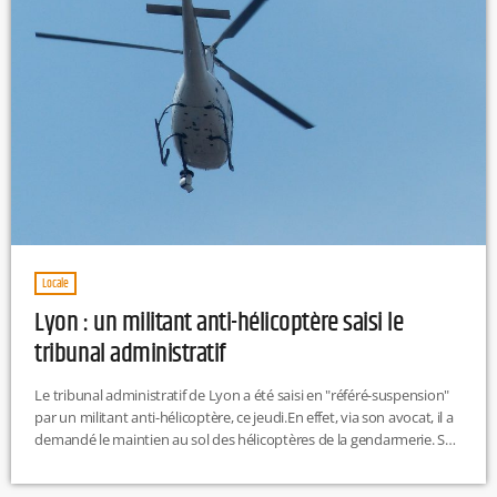
Locale
Lyon : un militant anti-hélicoptère saisi le
tribunal administratif
Le tribunal administratif de Lyon a été saisi en "référé-suspension"
par un militant anti-hélicoptère, ce jeudi.En effet, via son avocat, il a
demandé le maintien au sol des hélicoptères de la gendarmerie. Sa
demande est basée sur un rapport du Comité contre les violences
policières de Lyon. Celui-ci a déclaré que la ville de Lyon serait celle