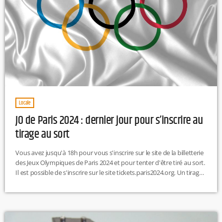
Locale
JO de Paris 2024 : dernier jour pour s’inscrire au
tirage au sort
Vous avez jusqu'à 18h pour vous s'inscrire sur le site de la billetterie
des Jeux Olympiques de Paris 2024 et pour tenter d'être tiré au sort.
Il est possible de s'inscrire sur le site tickets.paris2024.org. Un tirage
au sort aura ensuite lieu, début février, pour l'attribution de
créneaux d'achat. Les personnes tirés au sort, pourront, entre le 15
février et le 15 mars, créer leur pack sur-mesure pour assister aux JO
2024. […]