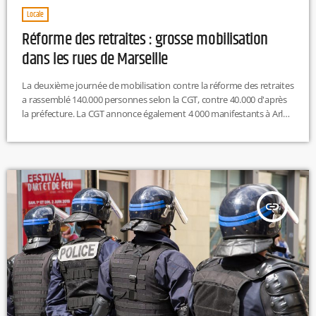
Locale
Réforme des retraites : grosse mobilisation
dans les rues de Marseille
La deuxième journée de mobilisation contre la réforme des retraites
a rassemblé 140.000 personnes selon la CGT, contre 40.000 d'après
la préfecture. La CGT annonce également 4 000 manifestants à Arles
et 20 000 à Avignon. Une mobilisation en hausse par rapport au 19
janvier.Le mouvement est suivi dans les établissements scolaires et
les services de restauration. À Marseille, deux tiers des cantines
scolaires sont fermées.
insert_link