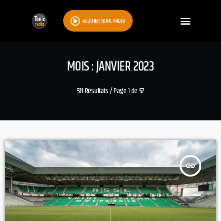
ÉCOUTER TONIC RADIO
MOIS : JANVIER 2023
511 Résultats / Page 1 de 57
insert_link