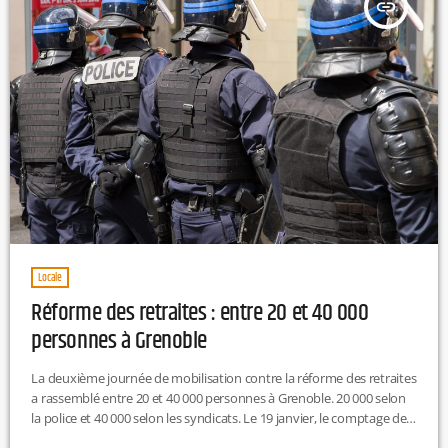
insert_link
Locale
Réforme des retraites : entre 20 et 40 000
personnes à Grenoble
La deuxième journée de mobilisation contre la réforme des retraites
a rassemblé entre 20 et 40 000 personnes à Grenoble. 20 000 selon
la police et 40 000 selon les syndicats. Le 19 janvier, le comptage de
la police avait dénombré 18 000 personnes, selon Le Dauphiné