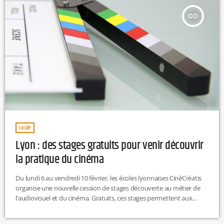
insert_link
Locale
Lyon : des stages gratuits pour venir découvrir
la pratique du cinéma
Du lundi 6 au vendredi 10 février, les écoles lyonnaises CinéCréatis
organise une nouvelle cession de stages découverte au métier de
l’audiovisuel et du cinéma. Gratuits, ces stages permettent aux
jeunes d’expérimenter pendant quelques jours la pratique du
cinéma. Les lycéens de terminale et les étudiants en réorientation