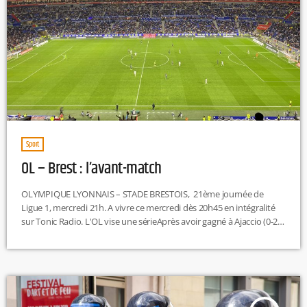
Sport
OL – Brest : l’avant-match
OLYMPIQUE LYONNAIS – STADE BRESTOIS, 21ème journée de
Ligue 1, mercredi 21h. A vivre ce mercredi dès 20h45 en intégralité
sur Tonic Radio. L'OL vise une sérieAprès avoir gagné à Ajaccio (0-2),
l'OL ambitionne de battre Brest ce mercredi puis de s'imposer à
Troyes samedi. Cela permettrait à l'OL de signer quatre victoires
d'affilée toutes compétitions confondues et, surtout, pour la
première fois de la saison, trois succès de suite […]