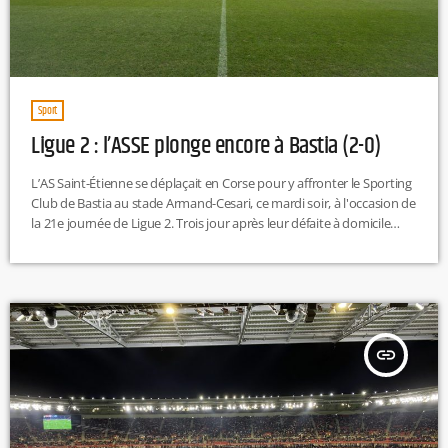
Sport
Ligue 2 : l’ASSE plonge encore à Bastia (2-0)
L’AS Saint-Étienne se déplaçait en Corse pour y affronter le Sporting
Club de Bastia au stade Armand-Cesari, ce mardi soir, à l'occasion de
la 21e journée de Ligue 2. Trois jour après leur défaite à domicile
contre Sochaux (2-3), les Verts, avant-derniers du championnat
avant cette rencontre avec un petit point d'avance sur Niort, la
lanterne rouge, deux points de retard sur Nîmes et Rodez,
respectivement 18e et 17e, et […]
insert_link