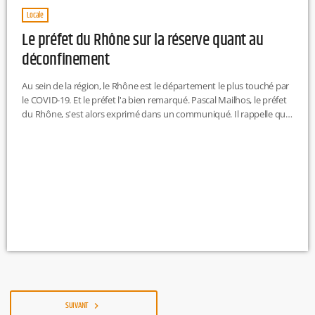
Locale
Le préfet du Rhône sur la réserve quant au
déconfinement
Au sein de la région, le Rhône est le département le plus touché par
le COVID-19. Et le préfet l'a bien remarqué. Pascal Mailhos, le préfet
du Rhône, s'est alors exprimé dans un communiqué. Il rappelle que
le 11 mai n'est qu'un "objectif à atteindre" et que "plus que jamais
les consignes de confinement doivent être respectées." Il explique
également que "les contours précis de la sortie du confinement
dépendront […]
SUIVANT
navigate_next