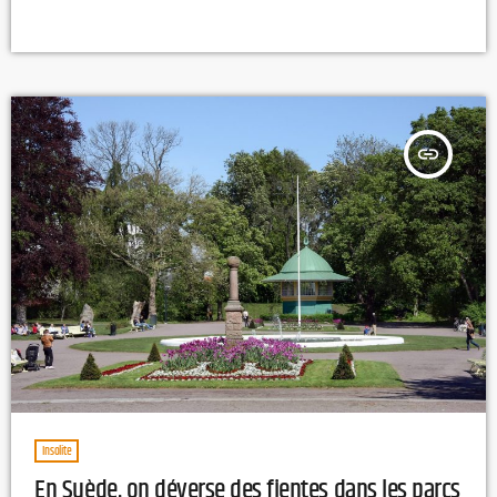
insert_link
Insolite
En Suède, on déverse des fientes dans les parcs