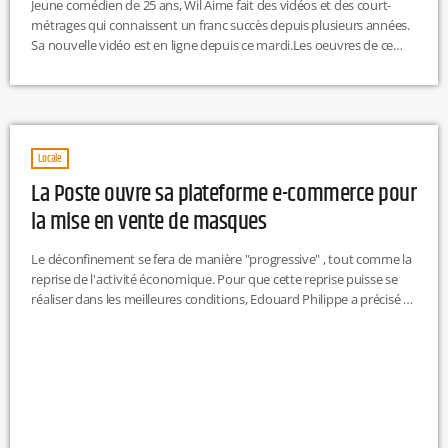
Jeune comédien de 25 ans, Wil Aime fait des vidéos et des court-
métrages qui connaissent un franc succès depuis plusieurs années.
Sa nouvelle vidéo est en ligne depuis ce mardi.Les oeuvres de ce
jeune homme mystérieux et plein de brio sont dotées d'une grande
précision grâce à un montage précis, une narration unique et
beaucoup de suspense (ex : le dilemme du prisonnier). Diplômé
d'un master en mathématiques et probabilités, […]
Locale
La Poste ouvre sa plateforme e-commerce pour
la mise en vente de masques
Le déconfinement se fera de manière "progressive" , tout comme la
reprise de l'activité économique. Pour que cette reprise puisse se
réaliser dans les meilleures conditions, Edouard Philippe a précisé ce
mardi "qu'une plateforme de e-commerce sera mise en place par la
Poste à compter du 30 avril et distribuera chaque semaine à ceux
qui en ont besoin plusieurs millions de masques grand public."Les
masques mis en vente par cette plateforme […]