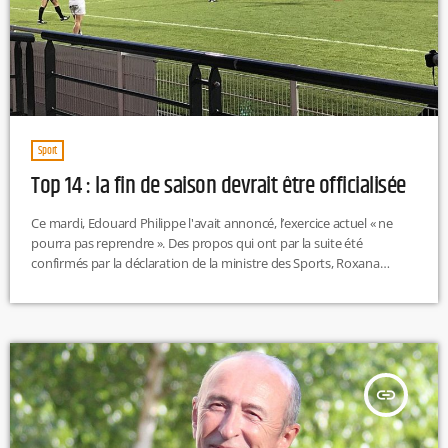
Sport
Top 14 : la fin de saison devrait être officialisée
Ce mardi, Edouard Philippe l'avait annoncé, l’exercice actuel « ne
pourra pas reprendre ». Des propos qui ont par la suite été
confirmés par la déclaration de la ministre des Sports, Roxana
Maracineanu. Celle-ci expliquait qu'il n'y aurait « pas de reprise
avant le mois d'août. Mais, pendant ce mois d’août, des matches à
huis clos ou avec très peu de monde peuvent se tenir ». La Ligue
nationale de […]
insert_link