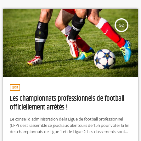
étudiante. Il avait alors accusé "Macron, Hollande, Sarkozy et l'UE de
l'avoir tué".La grande sœur […]
insert_link
Sport
Les championnats professionnels de football
officiellement arrêtés !
Le conseil d'administration de la Ligue de football professionnel
(LFP) s'est rassemblé ce jeudi aux alentours de 15h pour voter la fin
des championnats de Ligue 1 et de Ligue 2. Les classements sont
donc figés au quotient de points par match.L'Olympique Lyonnais