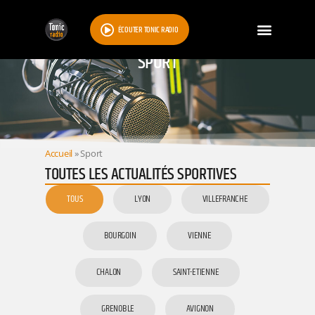
ÉCOUTER TONIC RADIO
SPORT
Accueil
»
Sport
TOUTES LES ACTUALITÉS SPORTIVES
TOUS
LYON
VILLEFRANCHE
BOURGOIN
VIENNE
CHALON
SAINT-ETIENNE
GRENOBLE
AVIGNON