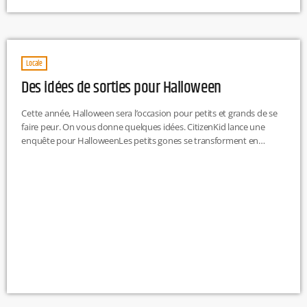
Locale
Des idées de sorties pour Halloween
Cette année, Halloween sera l’occasion pour petits et grands de se
faire peur. On vous donne quelques idées. CitizenKid lance une
enquête pour HalloweenLes petits gones se transforment en
fantômes, vampires ou petits diables. Armés d'un livret-jeu, les
enfants doivent retrouver qui a volé la clé du Royaume des Morts
pour sauver Esteban, l'ami de l'inspecteur Potiron, et El dia de los
muertos. Inscrivez-vous à l'un des 6 parcours disponibles […]