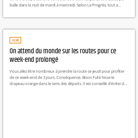
balle dans la nuit de mardi à mercredi. Selon Le Progrès, tout a
commencé lorsqu'une femme de 35 ans a refusé un contrôle de
routine sur la place des Terreaux à Lyon. Elle a alors tenté de semer
les policiers en empruntant l'A7 à plus de […]
Locale
On attend du monde sur les routes pour ce
week-end prolongé
Vous allez être nombreux à prendre la route ce jeudi pour profiter
de ce week-end de 3 jours. Conséquence, Bison Futé hisse le
drapeau orange dans le sens des départs. Il est conseillé d'éviter de
quitter ou regagner les grandes métropoles comme Lyon et
Grenoble entre 16 h et 19 h.Et pour toutes les personnes qui ont
décidé d'emprunter le tunnel du Mont-Blanc, le trafic s'annonce
soutenu de 9 h […]