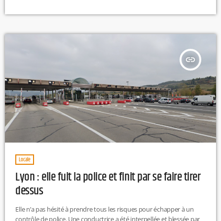
le 7e arrondissement de Lyon. Une autopsie doit être pratiquée ce
jeudi mais les premiers éléments font penser à une mort violente.
Le corps a été retrouvé pieds et mains liés.On ignore pour l'heure,
l'identité de cette […]
insert_link
Locale
Lyon : elle fuit la police et finit par se faire tirer
dessus
Elle n’a pas hésité à prendre tous les risques pour échapper à un
contrôle de police. Une conductrice a été interpellée et blessée par