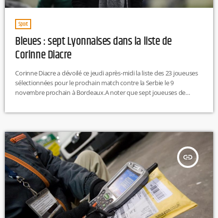
Sport
Bleues : sept Lyonnaises dans la liste de
Corinne Diacre
Corinne Diacre a dévoilé ce jeudi après-midi la liste des 23 joueuses
sélectionnées pour le prochain match contre la Serbie le 9
novembre prochain à Bordeaux.A noter que sept joueuses de
l'Olympique lyonnais sont présentes dans cette liste. Sarah
Bouhaddi, Amandine Henry, Eugénie Le Sommer, Wendie Renard,
Griedge Mbock Bathy, Amel Majri et Delphine Cascarino sont en
effet convoquées.
insert_link