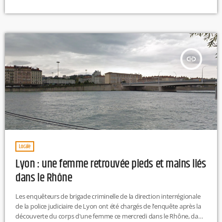
Alpes face à Schio. Les deux équipes sont pour l'instant à égalité au
classement. Pour rappel, l'ASVEL Féminin s'est facilement imposée
contre Gérone la semaine dernière (89-67).Le coup d'envoi de la
rencontre sera donnée à 20h30.
insert_link
Locale
Lyon : une femme retrouvée pieds et mains liés
dans le Rhône
Les enquêteurs de brigade criminelle de la direction interrégionale
de la police judiciaire de Lyon ont été chargés de l’enquête après la
découverte du corps d'une femme ce mercredi dans le Rhône, dans