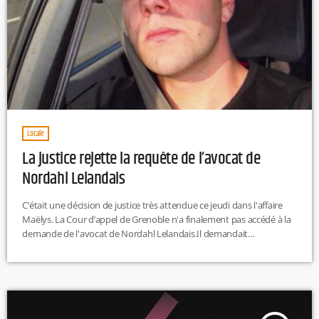
Locale
La justice rejette la requête de l’avocat de
Nordahl Lelandais
C’était une décision de justice très attendue ce jeudi dans l'affaire
Maëlys. La Cour d’appel de Grenoble n'a finalement pas accédé à la
demande de l'avocat de Nordahl Lelandais.Il demandait
notamment l’annulation du témoignage d’un voisin de cellule de
l’ancien maître-chien. Celui-ci affirme que Nordahl Lelandais lui a
avoué avoir violé Maëlys. Des déclarations intervenues fin 2018. Le
codétenu avait alors alerté l’administration pénitentiaire.