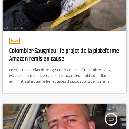
Locale
Colombier-Saugnieu : le projet de la plateforme
Amazon remis en cause
Le projet de la plateforme géante d'Amazon à Colombier-Saugnieu
est clairement remis en cause. Le rapporteur public du tribunal
administratif a qualifié les requêtes d'associations de riverains
"recevables".Selon Le Progrès, la décision finale devrait être prise
d'ici trois semaines.
insert_link