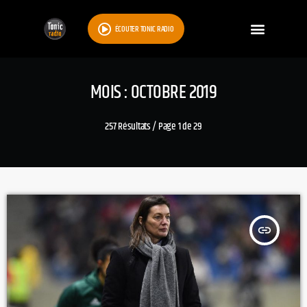
ÉCOUTER TONIC RADIO
MOIS : OCTOBRE 2019
257 Résultats / Page 1 de 29
insert_link