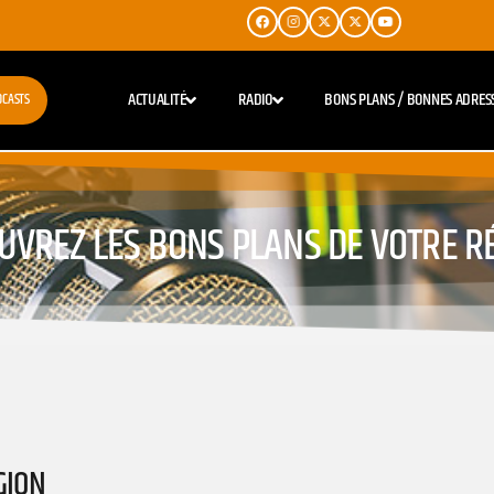
ACTUALITÉ
RADIO
BONS PLANS / BONNES ADRES
DCASTS
UVREZ LES BONS PLANS DE VOTRE R
GION