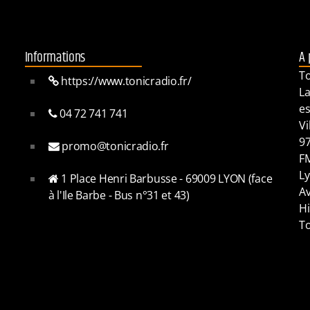
Informations
A 
To
https://www.tonicradio.fr/
La
es
04 72 741 741
Vi
97
promo@tonicradio.fr
FM
Ly
1 Place Henri Barbusse - 69009 LYON (face
Av
à l'Ile Barbe - Bus n°31 et 43)
Hi
To