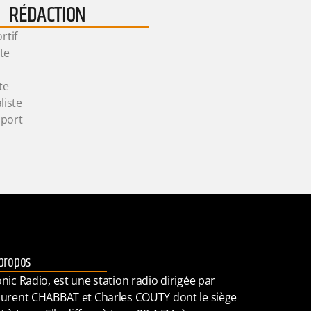
RÉDACTION
rtif
ste
te
liste
Sport
propos
nic Radio, est une station radio dirigée par
urent CHABBAT et Charles COUTY dont le siège