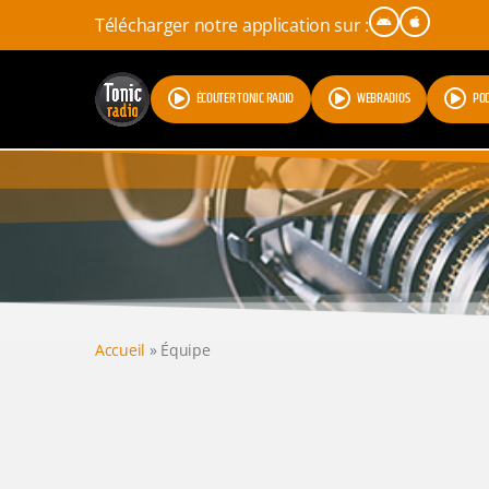
Télécharger notre application sur :
ÉCOUTER TONIC RADIO
WEBRADIOS
PO
Accueil
»
Équipe