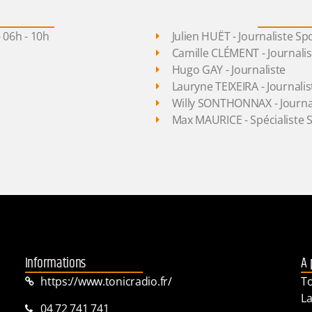
- 06h - 10h
Julien HUËT - Journaliste Spo
Camille CLÉMENT
- Journali
Hugo GAY
- Journaliste
Lauryne TEIXEIRA
- Journalis
Willy SONTHONNAX - Journa
Max MAURICE - Spécialiste 
Informations
A 
https://www.tonicradio.fr/
To
La
04 72 741 741