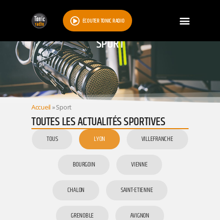
ÉCOUTER TONIC RADIO
SPORT
Accueil
»
Sport
TOUTES LES ACTUALITÉS SPORTIVES
TOUS
LYON
VILLEFRANCHE
BOURGOIN
VIENNE
CHALON
SAINT-ETIENNE
GRENOBLE
AVIGNON