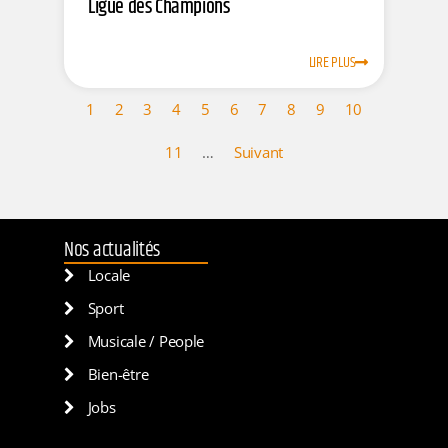
Ligue des Champions
LIRE PLUS
1
2
3
4
5
6
7
8
9
10
11
…
Suivant
Nos actualités
Locale
Sport
Musicale / People
Bien-être
Jobs