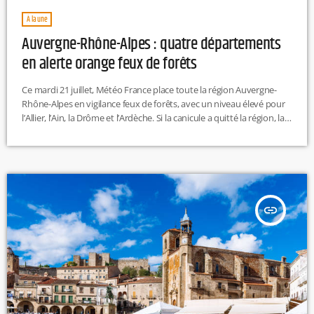
À la une
Auvergne-Rhône-Alpes : quatre départements
en alerte orange feux de forêts
Ce mardi 21 juillet, Météo France place toute la région Auvergne-
Rhône-Alpes en vigilance feux de forêts, avec un niveau élevé pour
l’Allier, l’Ain, la Drôme et l’Ardèche. Si la canicule a quitté la région, la
sécheresse reste marquée. Les conditions chaudes et sèches
attendues aujourd'hui maintiennent un risque d’incendie
important dans ces quatre départements, les plus exposés de la
région. B.A.T
insert_link