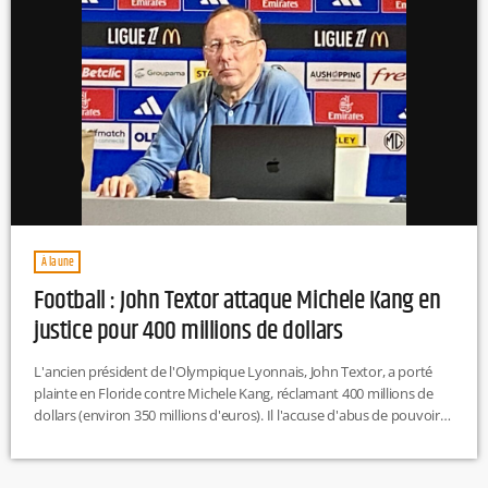
À la une
Football : John Textor attaque Michele Kang en
justice pour 400 millions de dollars
L'ancien président de l'Olympique Lyonnais, John Textor, a porté
plainte en Floride contre Michele Kang, réclamant 400 millions de
dollars (environ 350 millions d'euros). Il l'accuse d'abus de pouvoir
et de diffusion d'informations trompeuses. La nouvelle propriétaire
aurait, selon John Textor, orchestré une "conspiration" pour
prendre le contrôle du club, un mois après avoir officiellement pris