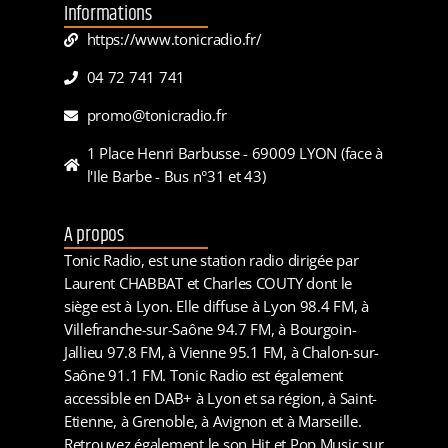
Informations
https://www.tonicradio.fr/
04 72 741 741
promo@tonicradio.fr
1 Place Henri Barbusse - 69009 LYON (face à
l'Ile Barbe - Bus n°31 et 43)
A propos
Tonic Radio, est une station radio dirigée par
Laurent CHABBAT et Charles COUTY dont le
siège est à Lyon. Elle diffuse à Lyon 98.4 FM, à
Villefranche-sur-Saône 94.7 FM, à Bourgoin-
Jallieu 97.8 FM, à Vienne 95.1 FM, à Chalon-sur-
Saône 91.1 FM. Tonic Radio est également
accessible en DAB+ à Lyon et sa région, à Saint-
Etienne, à Grenoble, à Avignon et à Marseille.
Retrouvez également le son Hit et Pop Music sur