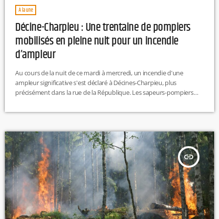
À la une
Décine-Charpieu : Une trentaine de pompiers
mobilisés en pleine nuit pour un incendie
d’ampleur
Au cours de la nuit de ce mardi à mercredi, un incendie d'une
ampleur significative s'est déclaré à Décines-Charpieu, plus
précisément dans la rue de la République. Les sapeurs-pompiers
ont été alertés vers 3 heures 20. Une trentaine d’entre eux ont été
mobilisés pour maîtriser les flammes. Selon nos confrères du
Progrès, le feu serait parti d’un local commercial inoccupé, avant de
se propager à un commerce voisin. Aucune victime […]
insert_link