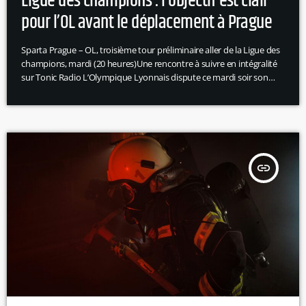
Ligue des champions : l’objectif est clair
pour l’OL avant le déplacement à Prague
Sparta Prague – OL, troisième tour préliminaire aller de la Ligue des
champions, mardi (20 heures)Une rencontre à suivre en intégralité
sur Tonic Radio L’Olympique Lyonnais dispute ce mardi soir son
premier match officiel de la saison sur la pelouse du Sparta Prague.
Une rencontre déjà capitale dans la course à la phase de ligue de la
Ligue des champions, objectif clairement affiché par le vestiaire
lyonnais pendant la préparation […]
insert_link