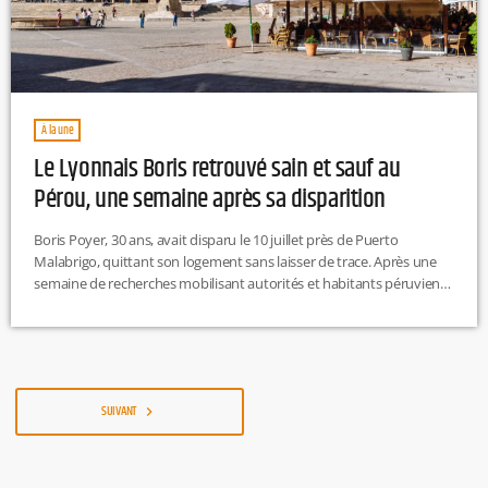
À la une
Le Lyonnais Boris retrouvé sain et sauf au
Pérou, une semaine après sa disparition
Boris Poyer, 30 ans, avait disparu le 10 juillet près de Puerto
Malabrigo, quittant son logement sans laisser de trace. Après une
semaine de recherches mobilisant autorités et habitants péruviens,
il a été retrouvé vivant le 17 juillet à Trujillo, dans un état de
confusion et de désorientation. Un choc à la tête ou un AVC,
survenus deux jours après un combat de boxe, sont envisagés
comme causes possibles de […]
SUIVANT
navigate_next