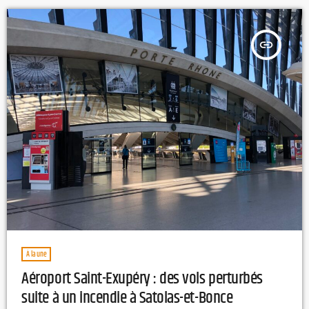
la présidence. Depuis son départ de Lyon, l’homme d’affaires
américain fait face à plusieurs […]
insert_link
À la une
Aéroport Saint-Exupéry : des vols perturbés
suite à un incendie à Satolas-et-Bonce