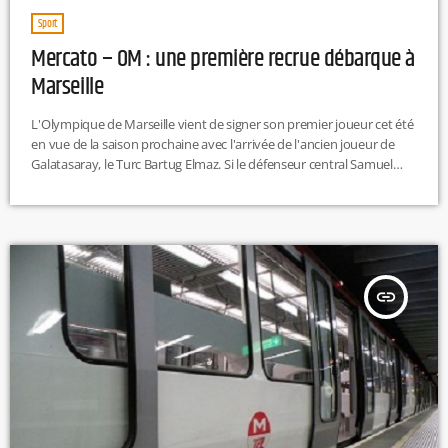
Sport
Mercato – OM : une première recrue débarque à
Marseille
L'Olympique de Marseille vient de signer son premier joueur cet été
en vue de la saison prochaine avec l'arrivée de l'ancien joueur de
Galatasaray, le Turc Bartug Elmaz. Si le défenseur central Samuel
Gigot va lui aussi découvrir l'OM à partir de la saison prochaine, ce
dernier avait été acheté par Marseille au cours du mercato hivernal.
Elmaz est donc la première recrue estivale du club phocéen. Et si
l'OM […]
insert_link