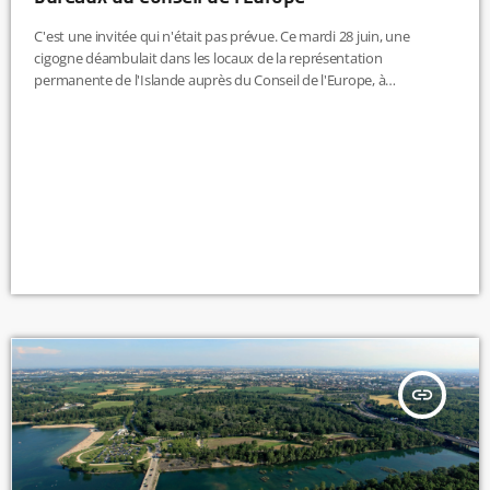
C'est une invitée qui n'était pas prévue. Ce mardi 28 juin, une
cigogne déambulait dans les locaux de la représentation
permanente de l'Islande auprès du Conseil de l'Europe, à
Strasbourg. Les employés ont eu la surprise de voir l'animal se
balader entre les canapés. La cigogne a passé la nuit sur place, avec
de l'eau et de la nourriture mises à sa disposition.Le mercredi matin,
elle a pu être récupérée […]
insert_link