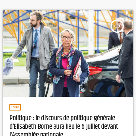
la restauration et une conseillère en insertion professionnelle. Des
ingrédients cultivés dans la maison carcéraleLe temps […]
insert_link
Locale
Politique : le discours de politique générale
d’Elisabeth Borne aura lieu le 6 juillet devant
l’Assemblée nationale