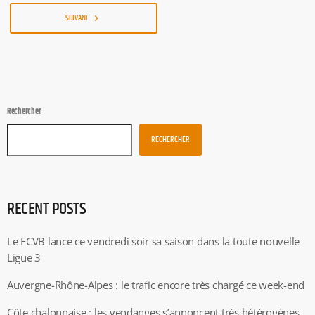
SUIVANT
navigate_next
Rechercher
RECHERCHER
RECENT POSTS
Le FCVB lance ce vendredi soir sa saison dans la toute nouvelle
Ligue 3
Auvergne-Rhône-Alpes : le trafic encore très chargé ce week-end
Côte chalonnaise : les vendanges s’annoncent très hétérogènes