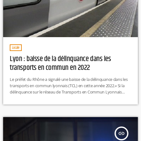
Locale
Lyon : baisse de la délinquance dans les
transports en commun en 2022
Le préfet du Rhône a signalé une baisse de la délinquance dans les
transports en commun lyonnais (TCL) en cette année 2022.« Si la
délinquance sur le réseau de Transports en Commun Lyonnais
(TCL) était en augmentation de 9 % sur l’année 2021 par rapport à
2019, une baisse de 13 % des faits de délinquance est constatée sur
les 5 premiers mois de 2022 par rapport à 2021 », indique la […]
insert_link