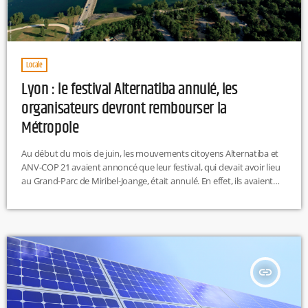
Locale
Lyon : le festival Alternatiba annulé, les
organisateurs devront rembourser la
Métropole
Au début du mois de juin, les mouvements citoyens Alternatiba et
ANV-COP 21 avaient annoncé que leur festival, qui devait avoir lieu
au Grand-Parc de Miribel-Joange, était annulé. En effet, ils avaient
décidé de renoncer à son organisation car ils n'avaient pas assez
vendu de billets. La Métropole de Lyon était l'un des partenaires du
festival. Elle leur avait d'ailleurs accordé une subvention de l'ordre
de 80 000 €. Une […]
insert_link