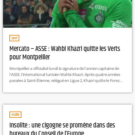
Sport
Mercato – ASSE : Wahbi Khazri quitte les Verts
pour Montpellier
Montpellier a officialisé lundi la signature de l'ancien capitaine de
l'ASSE, l'international tunisien Wahbi Khazri. Après quatre années
passées à Saint-Étienne, relégué en Ligue 2, Khazri quitte le Forez
libre, lui qui était en fin de contrat. L'attaquant de 31 ans portera le
numéro 99 au MHSC, son cinquième club en Ligue 1, après Bastia,
Rennes, Bordeaux et donc Saint-Étienne, avec qui il a inscrit 37 buts
en 114 rencontres. « Je […]
Insolite
Insolite : une cigogne se promène dans des
bureaux du Conseil de l’Europe