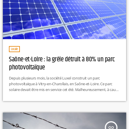
Locale
Saône-et-Loire : la grêle détruit à 80% un parc
photovoltaïque
Depuis plusieurs mois, la société Luxel construit un parc
photovoltaïque à Vitry-en-Charollais, en Saône-et-Loire. Ce parc
solaire devait être mis en service cet été. Malheureusement, à cause
des récents orages, il sera impossible de mettre en service les
milliers de panneaux solaires.En effet, d'après Le Journal de Saône-
et-Loire, près de 80% du parc solaire a été touché par les
intempéries et les panneaux photovoltaïques sont notamment
déformés à cause des […]
insert_link