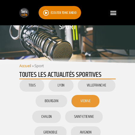
ÉCOUTER TONIC RADIO
SPORT
Accueil
»
Sport
TOUTES LES ACTUALITÉS SPORTIVES
TOUS
LYON
VILLEFRANCHE
BOURGOIN
VIENNE
CHALON
SAINT-ETIENNE
GRENOBLE
AVIGNON