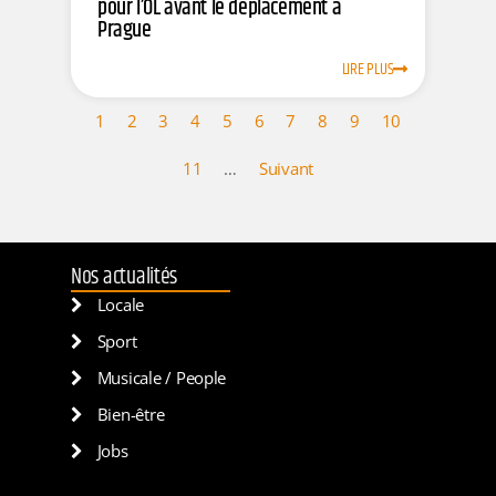
pour l’OL avant le déplacement à
Prague
LIRE PLUS
1
2
3
4
5
6
7
8
9
10
11
…
Suivant
Nos actualités
Locale
Sport
Musicale / People
Bien-être
Jobs