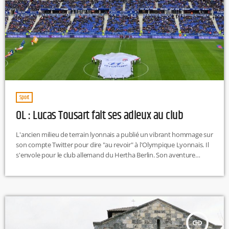
Sport
OL : Lucas Tousart fait ses adieux au club
L'ancien milieu de terrain lyonnais a publié un vibrant hommage sur
son compte Twitter pour dire "au revoir" à l'Olympique Lyonnais. Il
s'envole pour le club allemand du Hertha Berlin. Son aventure
prend fin chez les Gones. Après cinq saisons passées sous le maillot
rouge et bleu, Lucas Tousart quitte le club. Recruté l'hiver dernier
pour 25 millions d'euros, le natif d'Arras évoluera la saison
prochaine en Bundesliga. Il a […]
insert_link