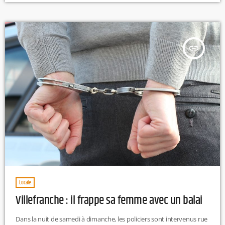
Teil, à proximité de Montélimar. Classée monument historique en
1868, elle se singularise par ses trois nefs, datant du IXe, XIe et […]
insert_link
Locale
Villefranche : il frappe sa femme avec un balai
Dans la nuit de samedi à dimanche, les policiers sont intervenus rue