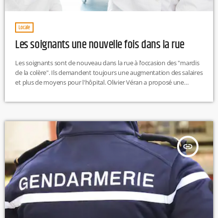
Locale
Les soignants une nouvelle fois dans la rue
Les soignants sont de nouveau dans la rue à l’occasion des "mardis
de la colère". Ils demandent toujours une augmentation des salaires
et plus de moyens pour l'hôpital. Olivier Véran a proposé une
enveloppe de six milliards d'euros pour augmenter les personnels
hospitaliers non médicaux, et 300 millions pour revaloriser les
salaires des médecins hospitaliers. Des enveloppes insuffisantes,
selon les syndicats. A Lyon, le cortège partira de l’hôpital Édouard
Herriot à […]
insert_link