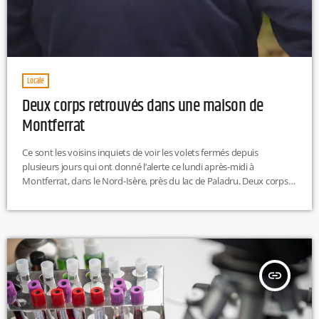
Locale
Deux corps retrouvés dans une maison de
Montferrat
Ce sont les voisins inquiets de voir les volets fermés depuis
plusieurs jours qui ont donné l’alerte ce lundi après-midi à
Montferrat, dans le Nord-Isère, près du lac de Paladru. Deux corps
ont été retrouvés dans une maison de la commune, selon le
Dauphiné libéré. Il s'agit du couple qui habitait dans cette maison,
un homme de 80 ans et sa femme de 48 ans. Une enquête a été
ouverte. […]
insert_link