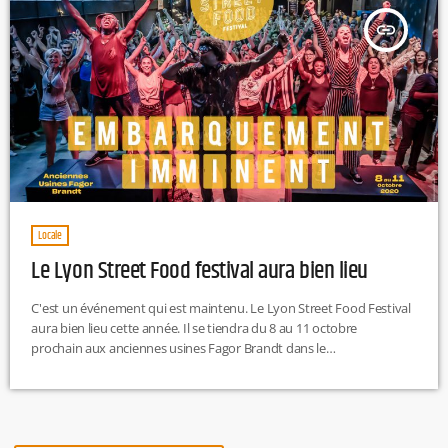
insert_link
Locale
Le Lyon Street Food festival aura bien lieu
C'est un événement qui est maintenu. Le Lyon Street Food Festival
aura bien lieu cette année. Il se tiendra du 8 au 11 octobre
prochain aux anciennes usines Fagor Brandt dans le
7e arrondissement de Lyon. Au programme du festival culinaire :
Rassembler dans la diversité et la simplicitéPlacer les chefs sur le
devant de la scène Porter une démarche écoresponsable. Fêter,
transmettre, rencontrer, partager autour de grandes tablées ! La