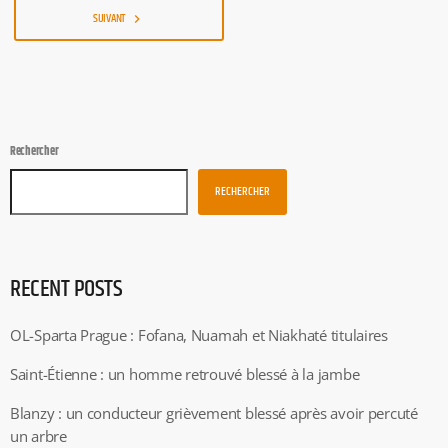
billetterie […]
SUIVANT
navigate_next
Rechercher
RECHERCHER
RECENT POSTS
OL-Sparta Prague : Fofana, Nuamah et Niakhaté titulaires
Saint-Étienne : un homme retrouvé blessé à la jambe
Blanzy : un conducteur grièvement blessé après avoir percuté
un arbre