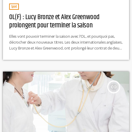
Sport
OL(F) : Lucy Bronze et Alex Greenwood
prolongent pour terminer la saison
Elles vont pouvoir terminer la saison avec l'OL, et pourquoi pas,
décrocher deux nouveaux titres. Les deux internationales anglaises,
Lucy Bronze et Alex Greenwood, ont prolongé leur contrat de deux
mois. Pour rappel, l'OL Féminin est toujours en lice pour la Coupe
de France et la Ligue des Champions. Les Lyonnaises qui
disputeront la demi-finale de Coupe de France face à Guingamp le 2
août, avant de retrouver le Bayern […]
insert_link