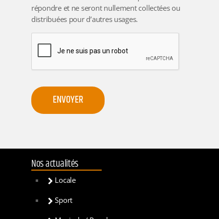
répondre et ne seront nullement collectées ou
distribuées pour d’autres usages.
C
A
P
T
C
H
A
Nos actualités
Locale
Sport