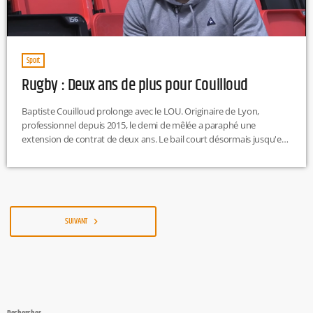
Sport
Rugby : Deux ans de plus pour Couilloud
Baptiste Couilloud prolonge avec le LOU. Originaire de Lyon,
professionnel depuis 2015, le demi de mêlée a paraphé une
extension de contrat de deux ans. Le bail court désormais jusqu'en
2022. Depuis ses débuts professionnels, en 2015, Couilloud a
disputé 55 matchs sous les couleurs lyonnaises. Il a également été
sélectionné à trois reprises en équipe de France. À seulement 21
ans, il a participé à la remontée du LOU […]
SUIVANT
navigate_next