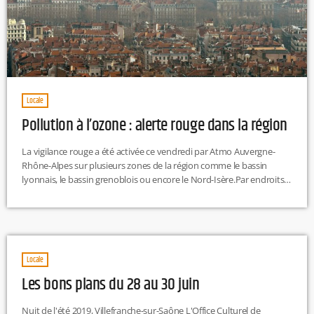
Locale
Pollution à l’ozone : alerte rouge dans la région
La vigilance rouge a été activée ce vendredi par Atmo Auvergne-
Rhône-Alpes sur plusieurs zones de la région comme le bassin
lyonnais, le bassin grenoblois ou encore le Nord-Isère.Par endroits
la pollution à l'ozone a atteint son plus fort niveau sur l'échelle de 1
à 10 qui définit la qualité de l'air selon Atmo Auvergne-Rhône-Alpes.
https://twitter.com/atmo_aura/status/1144623758684184577 A
noter que la circulation différenciée a été reconduite jusqu'à
dimanche par la Préfecture du […]
Locale
Les bons plans du 28 au 30 juin
Nuit de l'été 2019, Villefranche-sur-Saône L'Office Culturel de