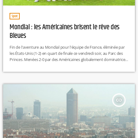
Sport
Mondial : les Américaines brisent le rêve des
Bleues
Fin de l'aventure au Mondial pour l'équipe de France, éliminée par
les États-Unis (1-2) en quart de finale ce vendredi soir, au Parc des
Princes. Menées 2-0 par des Américaines globalement dominatrices,
les Bleues ont réduit le score en fin de match sur une superbe tête
de la capitaine de l'OL, Wendie Renard. Un retour qui n'aura
malheureusement pas suffi à revenir, malgré l'immense soutien du
public français. Comme il […]
insert_link