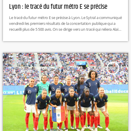
Lyon : le tracé du futur métro E se précise
Le tracé du futur métro E se précise à Lyon. Le Sytral a communiqué
vendredi les premiers résultats de la concertation publique qui a
recueilli plus de 5 500 avis. On se dirige vers un tracé qui reliera Alaï à
Bellecour en passant par Libération, Ménival, Point-du-Jour et Saint-
Irénée. Une extension vers la Part Dieu est également à l’étude. La
concertation se poursuivra jusqu’en 2021, avant une mise en service
[…]
insert_link