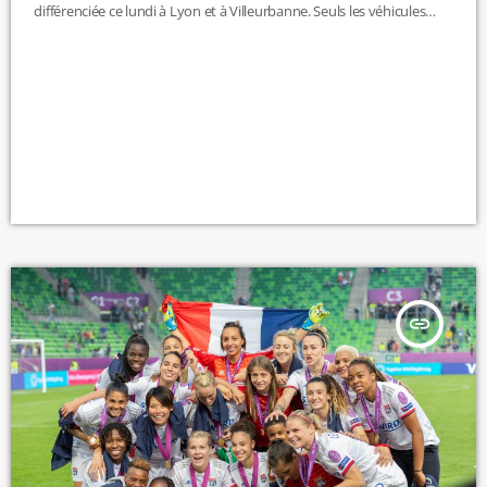
différenciée ce lundi à Lyon et à Villeurbanne. Seuls les véhicules
équipés d'une vignette CRIT'Air 0, 1 et 2 seront autorisés à circuler.
https://twitter.com/prefetrhone/status/1145355276008251393
insert_link