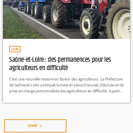
Locale
Saône-et-Loire : des permanences pour les
agriculteurs en difficulté
C’est une nouvelle mesure en faveur des agriculteurs. La Préfecture
de Saône-et-Loire a indiqué la mise en place d'accueil, d'écoute et de
prise en charge personnalisée des agriculteurs en difficulté. A partir
de demain ; la permanence sera assurée dans toutes les sous-
préfectures du département de Saône-et-Loire et en préfecture
pour l'arrondissement de Mâcon. Ainsi des échanges approfondis
entre État, agriculteurs et organisations professionnelles sont en
cours sur des propositions de […]
SUIVANT
navigate_next