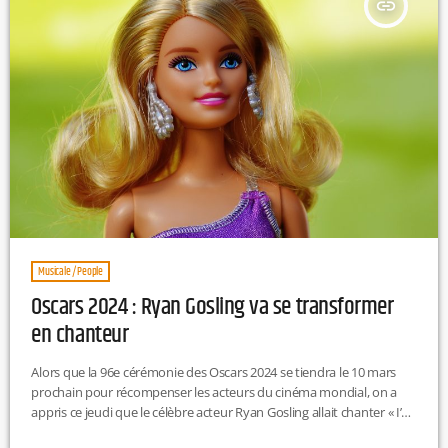
insert_link
Musicale / People
Oscars 2024 : Ryan Gosling va se transformer
en chanteur
Alors que la 96e cérémonie des Oscars 2024 se tiendra le 10 mars
prochain pour récompenser les acteurs du cinéma mondial, on a
appris ce jeudi que le célèbre acteur Ryan Gosling allait chanter « I’m
just Ken » lors de la cérémonie. Il s'agit de la musique emblématique