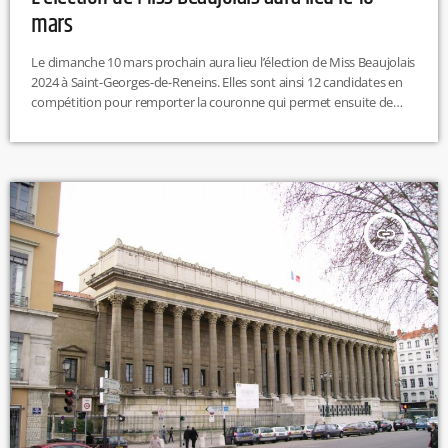
mars
Le dimanche 10 mars prochain aura lieu l’élection de Miss Beaujolais
2024 à Saint-Georges-de-Reneins. Elles sont ainsi 12 candidates en
compétition pour remporter la couronne qui permet ensuite de
participer au concours Miss Rhône. Avant Miss Rhône-Alpes jusqu’à
Miss France. Voici le nom des 12 candidates : Manon Briand Clara
Chabert Ombeline Chevalier Coline Deana Anaïs Michallon Julie
Poinsonnet Valentine Precigout Jade Reze Pauline Savier Noémie
Toulain Fanny Villain Maeva […]
insert_link