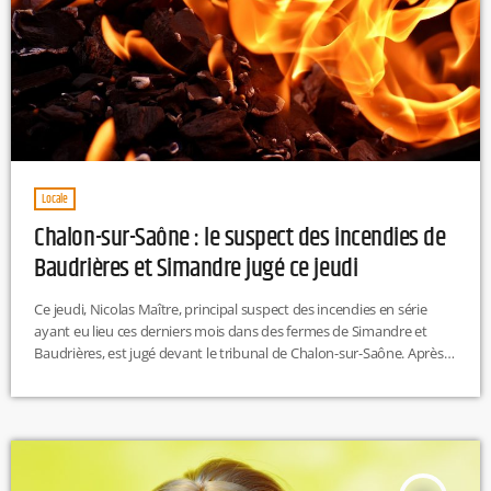
Locale
Chalon-sur-Saône : le suspect des incendies de
Baudrières et Simandre jugé ce jeudi
Ce jeudi, Nicolas Maître, principal suspect des incendies en série
ayant eu lieu ces derniers mois dans des fermes de Simandre et
Baudrières, est jugé devant le tribunal de Chalon-sur-Saône. Après
avoir été emprisonné durant quatre mois, il devra répondre de ses
actes devant un juge même s’il a déjà avoué avoir commis au moins
six incendies criminels.