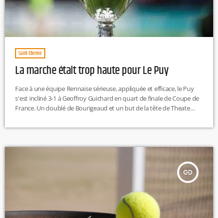
Saint-Etienne
La marche était trop haute pour Le Puy
Face à une équipe Rennaise sérieuse, appliquée et efficace, le Puy
s'est incliné 3-1 à Geoffroy Guichard en quart de finale de Coupe de
France. Un doublé de Bourigeaud et un but de la tête de Theate
sont venus crucifiés les hommes de Stéphane Dief, qui ont montré
une très belle image du foot amateur et qui sortent par la grande
porte. Place au championnat pour les coéquipiers d'Adinany
(buteur), […]
insert_link