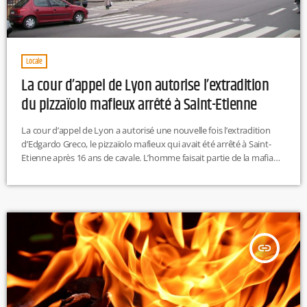
Locale
La cour d’appel de Lyon autorise l’extradition
du pizzaïolo mafieux arrêté à Saint-Etienne
La cour d’appel de Lyon a autorisé une nouvelle fois l’extradition
d’Edgardo Greco, le pizzaïolo mafieux qui avait été arrêté à Saint-
Etienne après 16 ans de cavale. L’homme faisait partie de la mafia
calabraise et avait été condamné pour un double meurtre il y a 18
ans. Même s’il pourrait être renvoyé en Italie, un pourvoi en
cassation suspendrait cette extradition.
insert_link