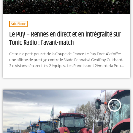
Saint-Etienne
Le Puy – Rennes en direct et en intrégralité sur
Tonic Radio : l’avant-match
Ce soir le petit poucet de la Coupe de France Le Puy Foot 43 s'offre
une affiche de prestige contre le Stade Rennais à Geoffroy Guichard.
3 divisions séparent les 2 équipes. Les Ponots sont 2ème de la Poule
A du Championnat de National 2, tandis que les Bretons sont
actuellement 7ème de Ligue 1 et viennent de se faire éliminer de la
Ligue Europa par l'AC Milan il y […]
insert_link