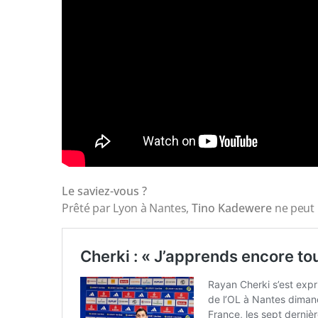
Le saviez-vous ?
Prêté par Lyon à Nantes,
Tino Kadewere
ne peut 