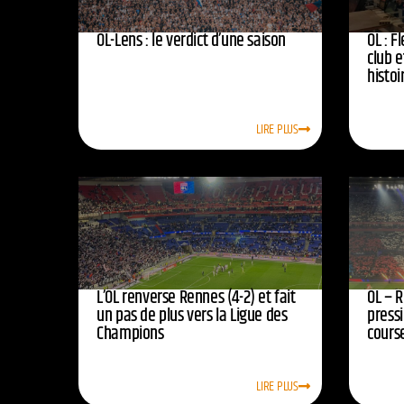
OL-Lens : le verdict d’une saison
OL : F
club e
histoi
LIRE PLUS
L’OL renverse Rennes (4-2) et fait
OL – R
un pas de plus vers la Ligue des
press
Champions
course
LIRE PLUS