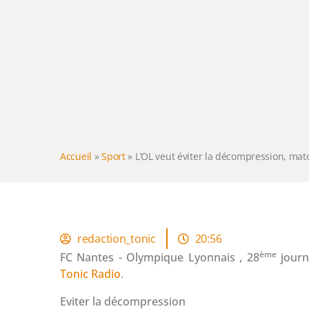
Accueil
»
Sport
»
L’OL veut éviter la décompression, matc
redaction_tonic
20:56
ème
FC Nantes -
Olympique Lyonnais , 28
journ
Tonic Radio
.
Eviter la décompression