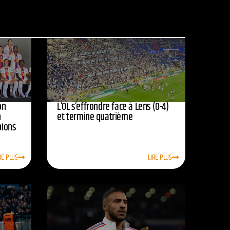
on
L’OL s’effrondre face à Lens (0-4)
n
et termine quatrième
pions
RE PLUS
LIRE PLUS