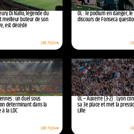
leury Di Nallo, légende du
OL : le podium en danger, le
t meilleur buteur de son
discours de Fonseca questi
re, est décédé
LIRE PLUS
LI
ennes : un duel sous
OL – Auxerre (3-2) : Lyon co
ion déterminant dans la
sa 3e place et met la pressi
 à la LDC
Lille
LIRE PLUS
LI