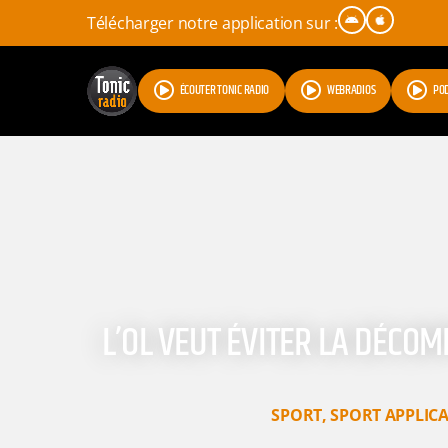
Télécharger notre application sur :
ÉCOUTER TONIC RADIO
WEBRADIOS
PO
L’OL VEUT ÉVITER LA DÉCOM
SPORT
,
SPORT APPLIC