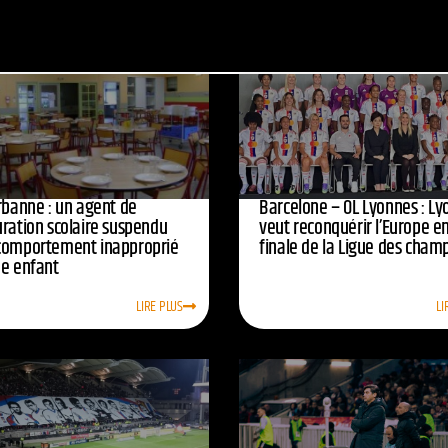
urbanne : un agent de
Barcelone – OL Lyonnes : Ly
uration scolaire suspendu
veut reconquérir l’Europe e
comportement inapproprié
finale de la Ligue des cham
ne enfant
LIRE PLUS
LI