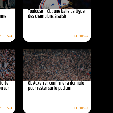
Toulouse – OL : une balle de Ligue
onne
des champions à saisir
RE PLUS
LIRE PLUS
nforte
OL-Auxerre : confirmer à domicile
on sur
pour rester sur le podium
RE PLUS
LIRE PLUS