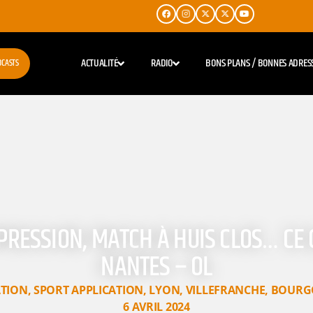
ACTUALITÉ
RADIO
BONS PLANS / BONNES ADRES
DCASTS
PRESSION, MATCH À HUIS CLOS… CE 
NANTES – OL
ATION
,
SPORT APPLICATION
,
LYON
,
VILLEFRANCHE
,
BOURG
6 AVRIL 2024