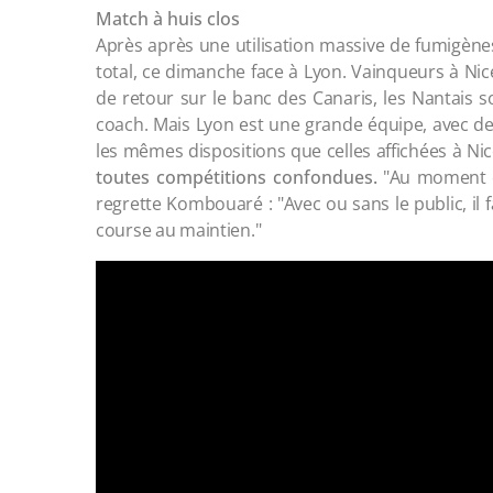
Match à huis clos
Après après une utilisation massive de fumigène
total, ce dimanche face à Lyon. Vainqueurs à Ni
de retour sur le banc des Canaris, les Nantais s
coach. Mais Lyon est une grande équipe, avec de g
les mêmes dispositions que celles affichées à Nic
toutes compétitions confondues.
"Au moment où
regrette Kombouaré : "Avec ou sans le public, il 
course au maintien."