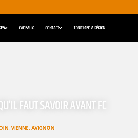
SES
CADEAUX
CONTACT
TONIC MEDIA RÉGION
QU’IL FAUT SAVOIR AVANT FC
OIN
,
VIENNE
,
AVIGNON