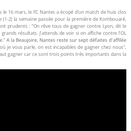
s le 16 mars, le FC Nantes a écopé d’un match de huis clos
ce (1-2) la semaine passée pour la première de Kombouaré,
ont prudents : "On rêve tous de gagner contre Lyon, dit le
rands résultats. J'attends de voir si on affiche contre l'OL
e."
A la Beaujoire, Nantes reste sur sept défaites d'affilée
 je vous parle, on est incapables de gagner chez nous",
faut gagner car ce sont trois points très importants dans la