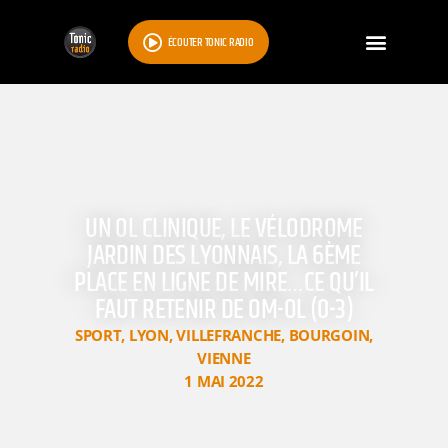
ÉCOUTER TONIC RADIO
UN OL CLINIQUE, LE VÉLODROME
JARDIN DES LYONNAIS, LA 6ÈME
PLACE EN LIGNE DE MIRE…CE QU’IL
FAUT RETENIR DE OM-OL (0-3)
SPORT
,
LYON
,
VILLEFRANCHE
,
BOURGOIN
,
VIENNE
1 MAI 2022