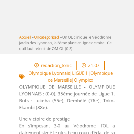
Accueil
»
Uncategorized
»
Un OL clinique, le Vélodrome
jardin des Lyonnais, la 6ème place en ligne de mire…Ce
qu’il faut retenir de OM-OL (0-3)
redaction_tonic
21:07
Olympique Lyonnais|LIGUE 1|Olympique
de Marseille|Olympico
OLYMPIQUE DE MARSEILLE - OLYMPIQUE
LYONNAIS : (0-0), 35ème journée de Ligue 1.
Buts : Lukeba (55e), Dembélé (76e), Toko-
Ekambi (88e).
Une victoire de prestige
En s'imposant 3-0 au Vélodrome, l'OL a
clairement signé le plus beau coup d'éclat de sa