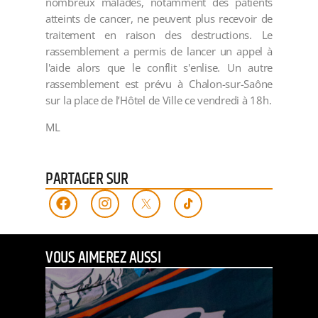
nombreux malades, notamment des patients
atteints de cancer, ne peuvent plus recevoir de
traitement en raison des destructions. Le
rassemblement a permis de lancer un appel à
l'aide alors que le conflit s'enlise. Un autre
rassemblement est prévu à Chalon-sur-Saône
sur la place de l’Hôtel de Ville ce vendredi à 18h.
ML
PARTAGER SUR
VOUS AIMEREZ AUSSI