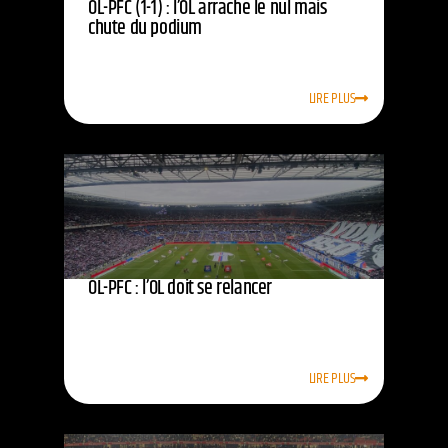
OL-PFC (1-1) : l’OL arrache le nul mais
chute du podium
LIRE PLUS
OL-PFC : l’OL doit se relancer
LIRE PLUS