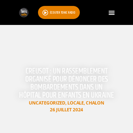
ÉCOUTER TONIC RADIO
CREUSOT : UN RASSEMBLEMENT
ORGANISÉ POUR DÉNONCER DES
BOMBARDEMENTS DANS UN
HÔPITAL POUR ENFANTS EN UKRAINE
UNCATEGORIZED
,
LOCALE
,
CHALON
26 JUILLET 2024