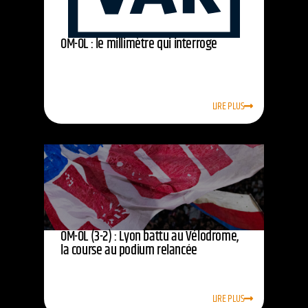
OM-OL : le millimètre qui interroge
LIRE PLUS
OM-OL (3-2) : Lyon battu au Vélodrome,
la course au podium relancée
LIRE PLUS