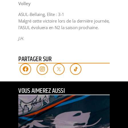
Volley
ASUL-Bellaing, Elite : 3-1
Malgré cette victoire lors de la dernière journée,
l'ASUL évoluera en N2 la saison prochaine.
J.H.
PARTAGER SUR
VOUS AIMEREZ AUSSI