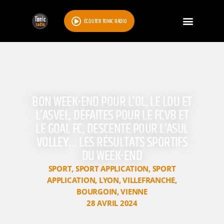
ÉCOUTER TONIC RADIO
BON WEEK-END POUR L’OL, LE LOU ET
L’ASVEL, DÉFAITES POUR LE FCVB ET
LE GOAL FC, DESCENTE POUR L’ASUL
VOLLEY… LES RÉSULTATS SPORTIFS
DU WEEK-END
SPORT
,
SPORT APPLICATION
,
SPORT
APPLICATION
,
LYON
,
VILLEFRANCHE
,
BOURGOIN
,
VIENNE
28 AVRIL 2024