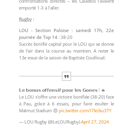
confrontations directes – les Caladois l'avaient
emporté 1-3 à l'aller.
Rugby
:
LOU - Section Paloise : samedi 17h, 22e
journée de Top 14
: 38-20
Succès bonifié capital pour le LOU qui se donne
de l'air dans la course au maintien. A noter le
13e essai de la saison de Baptiste Couilloud.
𝗟𝗲 𝗯𝗼𝗻𝘂𝘀 𝗼𝗳𝗳𝗲𝗻𝘀𝗶𝗳 𝗽𝗼𝘂𝗿 𝗹𝗲𝘀 𝗚𝗼𝗻𝗲𝘀 ! 🔥
Le LOU s’offre une victoire bonifiée (38-20) face
à Pau, grâce à 6 essais, pour faire exulter le
Matmut Stadium 😍
pic.twitter.com/I7lezku3TY
— LOU Rugby (@LeLOURugby)
April 27, 2024