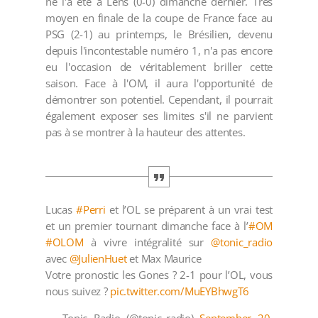
ne l'a été à Lens (0-0) dimanche dernier. Très
moyen en finale de la coupe de France face au
PSG (2-1) au printemps, le Brésilien, devenu
depuis l'incontestable numéro 1, n'a pas encore
eu l'occasion de véritablement briller cette
saison. Face à l'OM, il aura l'opportunité de
démontrer son potentiel. Cependant, il pourrait
également exposer ses limites s'il ne parvient
pas à se montrer à la hauteur des attentes.
Lucas
#Perri
et l’OL se préparent à un vrai test
et un premier tournant dimanche face à l’
#OM
#OLOM
à vivre intégralité sur
@tonic_radio
avec
@JulienHuet
et Max Maurice
Votre pronostic les Gones ? 2-1 pour l’OL, vous
nous suivez ?
pic.twitter.com/MuEYBhwgT6