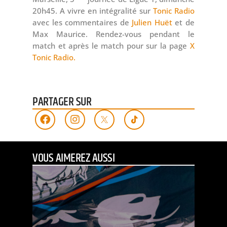
20h45. A vivre en intégralité sur
Tonic Radio
avec les commentaires de
Julien Huët
et de
Max Maurice. Rendez-vous pendant le
match et après le match pour sur la page
X
Tonic Radio.
PARTAGER SUR
VOUS AIMEREZ AUSSI