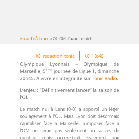
Accueil
»
À la une
»
OL-OM : l’avant-match
redaction_tonic
18:40
Olympique Lyonnais – Olympique de
ème
Marseille, 5
journée de Ligue 1, dimanche
20h45. A vivre en intégralité sur
Tonic Radio
.
L’enjeu :
"Définitivement lancer" la saison de
l'OL
Le match nul à Lens (0-0) a apporté un léger
soulagement à l'OL. Mais Lyon doit désormais
capitaliser face à Marseille. S’imposer face à
l’OM ne serait pas seulement un succès de
prestige, mais permettrait également aux