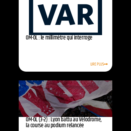
OM-OL : le millimètre qui interroge
LIRE PLUS
OM-OL (3-2) : Lyon battu au Vélodrome,
la course au podium relancée