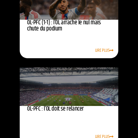
OL-PFC (1-1) : l’OL arrache le nul mais
chute du podium
LIRE PLUS
OL-PFC : l’OL doit se relancer
LIRE PLUS