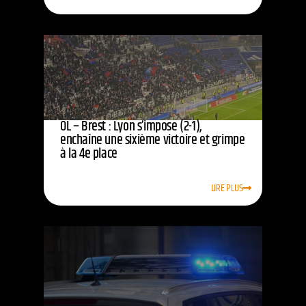
OL – Brest : Lyon s’impose (2-1),
enchaîne une sixième victoire et grimpe
à la 4e place
LIRE PLUS