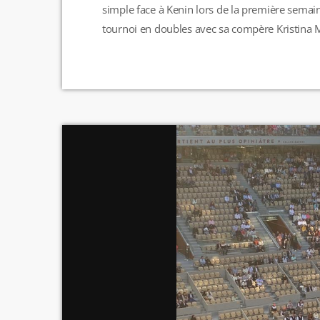
simple face à Kenin lors de la première semain
tournoi en doubles avec sa compère Kristina 
opposer à la paire russe Potapova/Sizikova a é
qu'elles ne pourraient pas participer au tourno