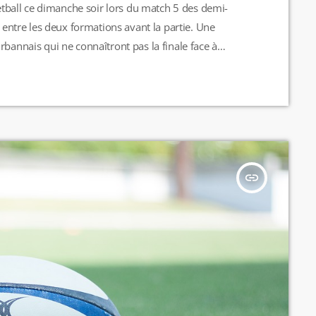
ketball ce dimanche soir lors du match 5 des demi-
t entre les deux formations avant la partie. Une
rbannais qui ne connaîtront pas la finale face à
Bourg-en-Bresse en demi-finale. Désormais place aux
insert_link