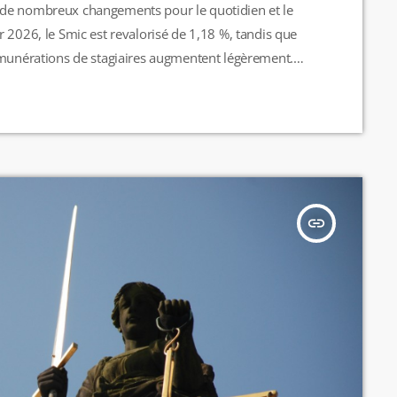
 de nombreux changements pour le quotidien et le
 2026, le Smic est revalorisé de 1,18 %, tandis que
émunérations de stagiaires augmentent légèrement.
alistes deviennent plus chères et une nouvelle
on apparition pour les plus de 80 ans. […]
insert_link