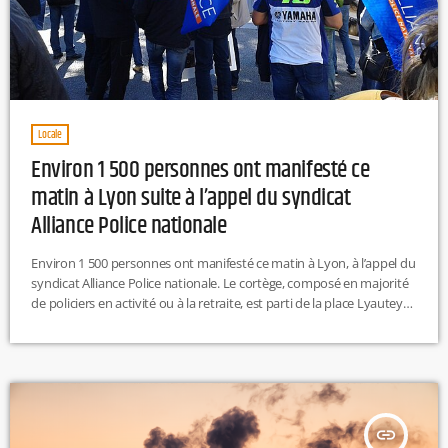
Locale
Environ 1 500 personnes ont manifesté ce
matin à Lyon suite à l’appel du syndicat
Alliance Police nationale
Environ 1 500 personnes ont manifesté ce matin à Lyon, à l’appel du
syndicat Alliance Police nationale. Le cortège, composé en majorité
de policiers en activité ou à la retraite, est parti de la place Lyautey
pour dénoncer ce qu’ils qualifient d’« impunité » face à la
délinquance. L.T
insert_link