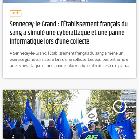
Locale
Sennecey-le-Grand : l’Établissement français du
sang a simulé une cyberattaque et une panne
informatique lors d’une collecte
À Sennecey-le-Grand, l’Établissement français du sang a mené un
exercice grandeur nature lors d’une collecte. Les équipes ont simulé
une cyberattaque et une panne informatique afin de tester le plan
de continuité des dons sans outils numériques. Malgré ce contexte
particulier, 53 donneurs se sont présentés, un chiffre conforme aux
collectes de janvier. L.T
insert_link