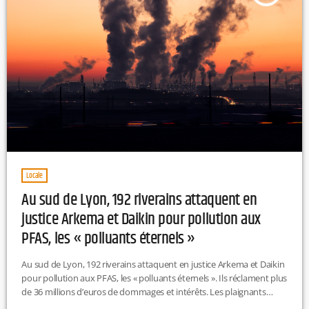
Locale
Au sud de Lyon, 192 riverains attaquent en
justice Arkema et Daikin pour pollution aux
PFAS, les « polluants éternels »
Au sud de Lyon, 192 riverains attaquent en justice Arkema et Daikin
pour pollution aux PFAS, les « polluants éternels ». Ils réclament plus
de 36 millions d’euros de dommages et intérêts. Les plaignants
dénoncent des risques pour la santé et le cadre de vie. L’affaire est