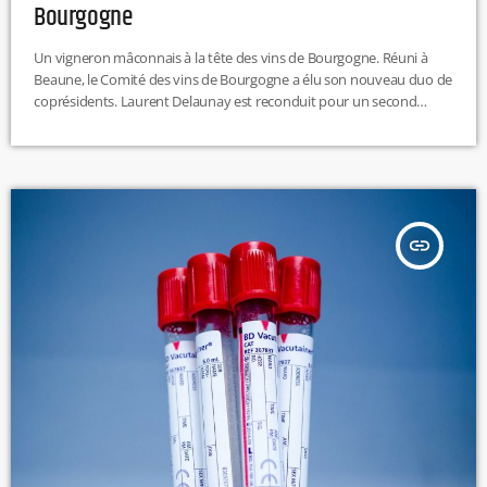
Bourgogne
Un vigneron mâconnais à la tête des vins de Bourgogne. Réuni à
Beaune, le Comité des vins de Bourgogne a élu son nouveau duo de
coprésidents. Laurent Delaunay est reconduit pour un second
mandat, tandis que Michel Barraud, viticulteur dans le Mâconnais,
succède à François Labet. L.T
insert_link