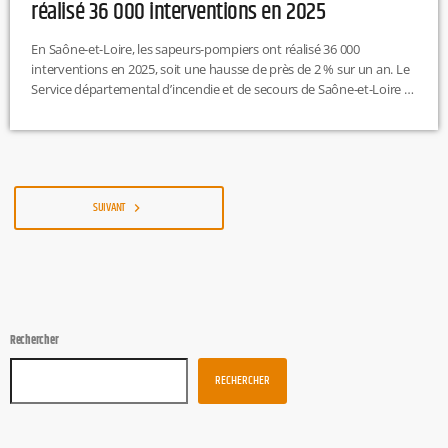
réalisé 36 000 interventions en 2025
En Saône-et-Loire, les sapeurs-pompiers ont réalisé 36 000
interventions en 2025, soit une hausse de près de 2 % sur un an. Le
Service départemental d’incendie et de secours de Saône-et-Loire a
reçu plus de 154 000 appels, principalement pour des secours à
personne. Un bilan présenté à Mâcon lors les vœux de l’état-major.
L.T
SUIVANT
navigate_next
Rechercher
RECHERCHER