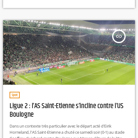
score de 31-7. Un succès convaincant, seulement le deuxième à
l’extérieur cette saison, qui confirme la dynamique positive du LOU.
L.T
insert_link
Sport
Ligue 2 : l’AS Saint-Etienne s’incline contre l’US
Boulogne
Dans un contexte très particulier avec le départ acté d'Eirik
Horneland, l'AS Saint-Etienne a chuté ce samedi soir (0-1) au stade