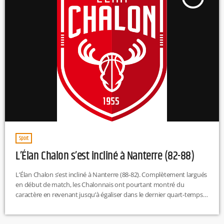
Sport
L’Élan Chalon s’est incliné à Nanterre (82-88)
L’Élan Chalon s’est incliné à Nanterre (88-82). Complètement largués
en début de match, les Chalonnais ont pourtant montré du
caractère en revenant jusqu’à égaliser dans le dernier quart-temps.
Un sursaut insuffisant toutefois pour inverser la tendance, et un
cinquième revers consécutif à l’extérieur pour l’Élan. L.T