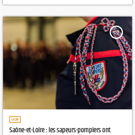
examinée par le tribunal judiciaire de Lyon. L.T
insert_link
Locale
Saône-et-Loire : les sapeurs-pompiers ont