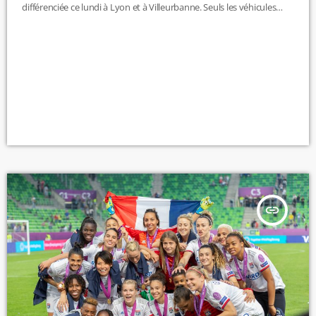
différenciée ce lundi à Lyon et à Villeurbanne. Seuls les véhicules
équipés d'une vignette CRIT'Air 0, 1 et 2 seront autorisés à circuler.
https://twitter.com/prefetrhone/status/1145355276008251393
insert_link