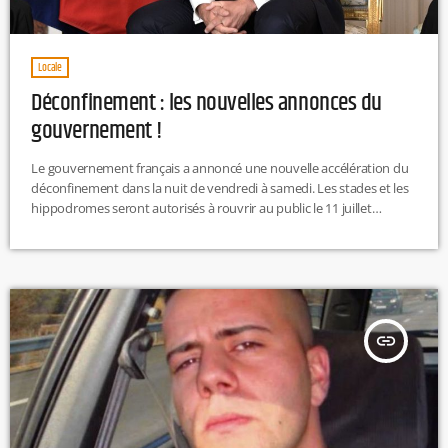
Locale
Déconfinement : les nouvelles annonces du
gouvernement !
Le gouvernement français a annoncé une nouvelle accélération du
déconfinement dans la nuit de vendredi à samedi. Les stades et les
hippodromes seront autorisés à rouvrir au public le 11 juillet
prochain, avec une jauge maximale de 5000 personnes. Concernant
les salles de spectacle, les activités rassemblant plus de 1 500
personnes devront donner lieu à déclaration pour faire respecter
les consignes sanitaires. Parmi les autres mesures, les activités de
loisirs […]
insert_link