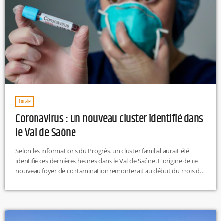
Locale
Coronavirus : un nouveau cluster identifié dans
le Val de Saône
Selon les informations du Progrès, un cluster familial aurait été
identifié ces dernières heures dans le Val de Saône. L'origine de ce
nouveau foyer de contamination remonterait au début du mois de
juin lors d'une réunion entre des familles réparties dans plusieurs
communes du secteur.18 cas auraient été enregistrés. Au total, une
cinquantaine de personnes ont été invitées à se faire dépister pour
casser les chaînes de contamination.Le quotidien précise […]