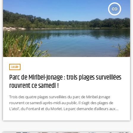
insert_link
Locale
Parc de Miribel-Jonage : trois plages surveillées
rouvrent ce samedi !
Trois des quatre plages surveillées du parc de Miribel-Jonage
rouvrent ce samedi après-midi au public. Il s’agit des plages de
L’atol', du Fontanil et du Morlet. Le parc demande d’ailleurs aux
usagers de bien respecter "les zones de baignades et les horaires de
surveillance". Les rassemblements de plus 10 personnes étant
interdits, les gestes barrières et les distances physiques doivent être
respectés. Les nouveaux horaires :Plage de L’atol’ : du 20 […]