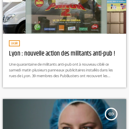
Locale
Lyon : nouvelle action des militants anti-pub !
Une quarantaine de militants anti-pub ont à nouveau ciblé ce
samedi matin plusieurs panneaux publicitaires installés dans les
rues de Lyon. 39 membres des PubBusters ont recouvert les
panneaux numériques à l'aide d'extincteurs. Des affiches ont
également été collées pour dissimuler les publicités.L’action menée
par Alternatiba ANV Rhône, vise à interroger les candidats aux
élections métropolitaines. Le collectif s’oppose notamment à
"l’incitation à surconsommer des produits dont la nécessité est […]
insert_link