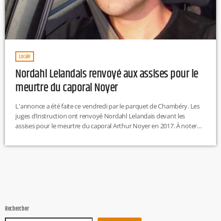
Locale
Nordahl Lelandais renvoyé aux assises pour le
meurtre du caporal Noyer
L'annonce a été faite ce vendredi par le parquet de Chambéry. Les
juges d’instruction ont renvoyé Nordahl Lelandais devant les
assises pour le meurtre du caporal Arthur Noyer en 2017. À noter
que la famille du jeune militaire qui souhaitait la qualification
d’"assassinat", ne pourra pas faire appel. Seule la défense du
prévenu peut introduire un recours.Pour rappel, Arthur Noyer avait
disparu dans la nuit du 11 au 12 avril 2017, […]
Rechercher