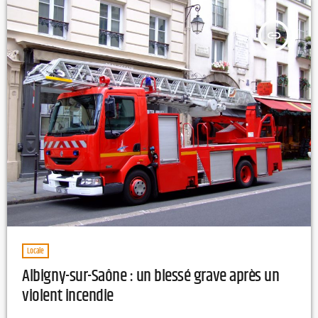
insert_link
Locale
Albigny-sur-Saône : un blessé grave après un
violent incendie