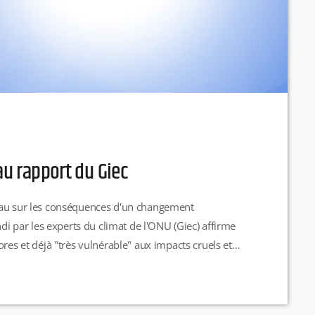
au rapport du Giec
eau sur les conséquences d'un changement
ndi par les experts du climat de l'ONU (Giec) affirme
res et déjà "très vulnérable" aux impacts cruels et
, qui affectent déjà les vies de milliards d’humains,
duction des émissions de […]