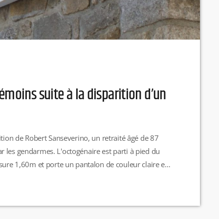
émoins suite à la disparition d’un
ition de Robert Sanseverino, un retraité âgé de 87
 les gendarmes. L'octogénaire est parti à pied du
sure 1,60m et porte un pantalon de couleur claire et
racelet vert au niveau de la cheville avec son identité.