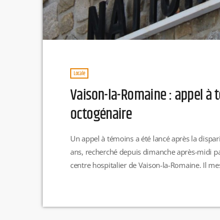
Locale
Vaison-la-Romaine : appel à t
octogénaire
Un appel à témoins a été lancé après la dispar
ans, recherché depuis dimanche après-midi par
centre hospitalier de Vaison-la-Romaine. Il me
un pull multicolore vert et rouge, ainsi qu'un b
En cas d'informations, contactez le […]