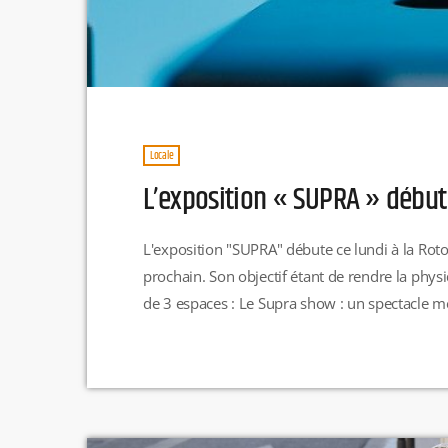
Locale
L’exposition « SUPRA » début
L'exposition "SUPRA" débute ce lundi à la Roto
prochain. Son objectif étant de rendre la physiqu
de 3 espaces : Le Supra show : un spectacle m
chimiques avec de l'azote liquide qui coule à fl