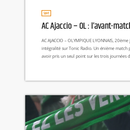
Sport
AC Ajaccio – OL : l’avant-matc
AC AJACCIO – OLYMPIQUE LYONNAIS, 20ème jo
intégralité sur Tonic Radio. Un énième match 
avoir pris un seul point sur les trois journées
relancer à la faveur d'une série de victoires. A
Troyes. Sur […]