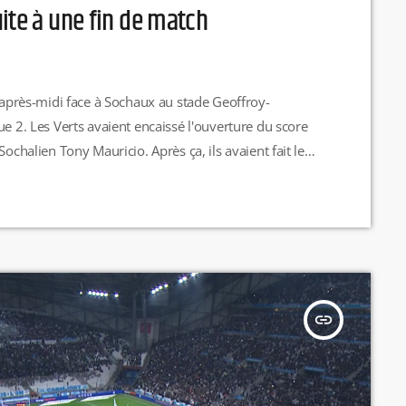
ite à une fin de match
i après-midi face à Sochaux au stade Geoffroy-
ue 2. Les Verts avaient encaissé l'ouverture du score
ochalien Tony Mauricio. Après ça, ils avaient fait le
ilippe Krasso à la 51e sur penalty avant même de
insert_link