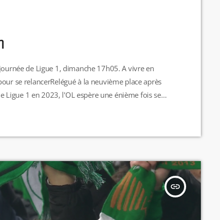
h
urnée de Ligue 1, dimanche 17h05. A vivre en
pour se relancerRelégué à la neuvième place après
 de Ligue 1 en 2023, l'OL espère une énième fois se
près Ajaccio, Lyon va recevoir Brest puis se déplacer à
insert_link