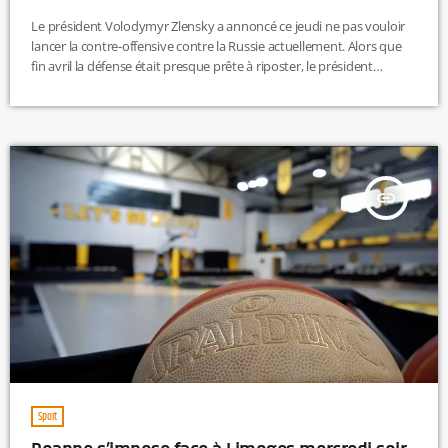
Le président Volodymyr Zlensky a annoncé ce jeudi ne pas vouloir
lancer la contre-offensive contre la Russie actuellement. Alors que
fin avril la défense était presque prête à riposter, le président
ukrainien a affirmé avoir encore besoin de temps pour éviter de
perdre un grand nombre de personnes explique France Info.
Comme annoncé ce jeudi, le Royaume-Uni va fournir de nombreux
de missiles longue portée à l’Ukraine. Ces missiles sont
des Storm Shadow, avec une portée de plus de 250km. Le […]
insert_link
Sport