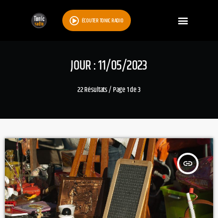
ÉCOUTER TONIC RADIO
JOUR : 11/05/2023
22 Résultats / Page 1 de 3
insert_link