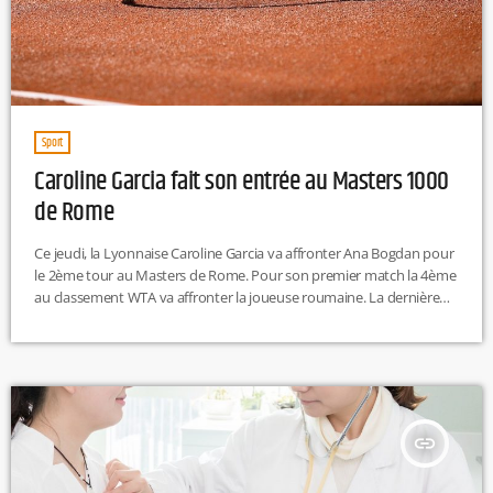
Sport
Caroline Garcia fait son entrée au Masters 1000
de Rome
Ce jeudi, la Lyonnaise Caroline Garcia va affronter Ana Bogdan pour
le 2ème tour au Masters de Rome. Pour son premier match la 4ème
au classement WTA va affronter la joueuse roumaine. La dernière
fois qu’elles se sont affrontées, c’était lors du tournoi de Varsovie
2022, Caroline Garcia avait gagné 6-4, 6-1 en Finale. A noter que lors
du 1er tour, certains Français ont réussi à se qualifier. Nous
retrouverons chez les hommes : Alexandre Muller, Arthur Fils,
Arthur Rinderknech, Grégoire Barrère. Il reste encore des […]
insert_link