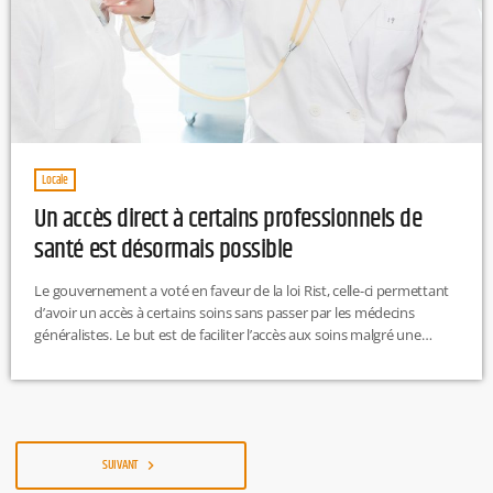
Locale
Un accès direct à certains professionnels de
santé est désormais possible
Le gouvernement a voté en faveur de la loi Rist, celle-ci permettant
d’avoir un accès à certains soins sans passer par les médecins
généralistes. Le but est de faciliter l’accès aux soins malgré une
pénurie de médecins. De plus, les pharmaciens pourront renouveler
les ordonnances pour les pathologies chroniques, si le médecin
traitant n’est pas disponible (dans la limite de trois mois).
Désormais, il est possible de consulter certains
infirmiers (les IPA, infermières en pratique avancé), les
SUIVANT
navigate_next
kinésithérapeutes […]