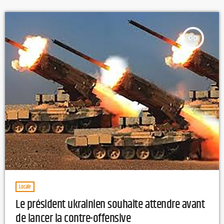
vivement critiqué par l’opposition.
insert_link
Locale
Le président ukrainien souhaite attendre avant
de lancer la contre-offensive