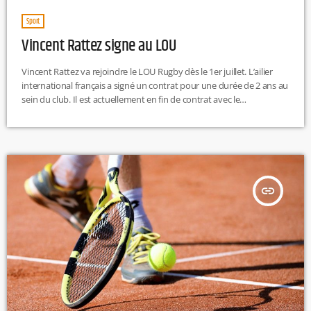
Sport
Vincent Rattez signe au LOU
Vincent Rattez va rejoindre le LOU Rugby dès le 1er juillet. L’ailier
international français a signé un contrat pour une durée de 2 ans au
sein du club. Il est actuellement en fin de contrat avec le
MHR (Montpellier Hérault rugby). Ayant commencé sa carrière en
2012, le rugbyman de 31 ans, compte un beau palmarès, avec
notamment, en 2021 en remportant la Challenge Cup avec son
équipe, et le TOP 14 la saison dernière. Il compte également […]
insert_link