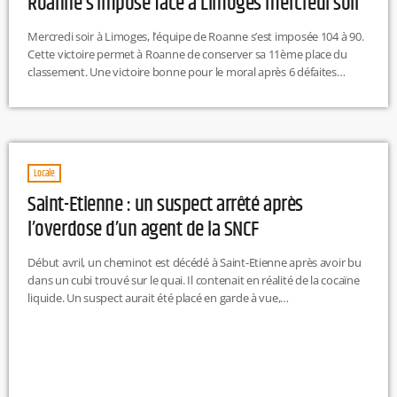
Roanne s’impose face à Limoges mercredi soir
Mercredi soir à Limoges, l’équipe de Roanne s’est imposée 104 à 90.
Cette victoire permet à Roanne de conserver sa 11ème place du
classement. Une victoire bonne pour le moral après 6 défaites
d’affilés. Le prochain match de la Chorale se tiendra à domicile le 16
mai à 20h face à Strasbourg.
https://twitter.com/ChoraleRoanne/status/1656570539312332800
Locale
Saint-Etienne : un suspect arrêté après
l’overdose d’un agent de la SNCF
Début avril, un cheminot est décédé à Saint-Etienne après avoir bu
dans un cubi trouvé sur le quai. Il contenait en réalité de la cocaïne
liquide. Un suspect aurait été placé en garde à vue,
d’après RMC. L'homme aurait été identifié grâce aux images de
vidéo-surveillances. L’homme serait âgé d’une trentaine d’années et
originaire du Suriname. Au cours d’une perquisition menée à son
domicile, des vêtements semblables à ceux que portait le suspect
ont été retrouvés […]