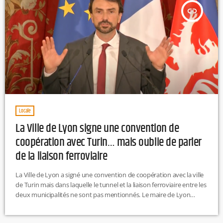
insert_link
Locale
La Ville de Lyon signe une convention de
coopération avec Turin… mais oublie de parler
de la liaison ferroviaire
La Ville de Lyon a signé une convention de coopération avec la ville
de Turin mais dans laquelle le tunnel et la liaison ferroviaire entre les
deux municipalités ne sont pas mentionnés. Le maire de Lyon
Grégory Doucet a assuré qu’il était toujours "fermement opposé" au
projet qu’il considère comme une "aberration écologique". Un oubli