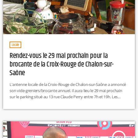
Locale
Rendez-vous le 29 mai prochain pour la
brocante de la Croix-Rouge de Chalon-sur-
Saône
L’antenne locale de la Croix-Rouge de Chalon-sur-Saône a annoncé
son vide-greniers/brocante annuel. Il aura lieu le 29 mai prochain
sur le parking situé au 13 rue Claude Perry entre 7h et 19h. Les
exposants devront payer 2 euros par mètre linéaire tandis que
l’entrée sera gratuite pour les visiteurs.
insert_link