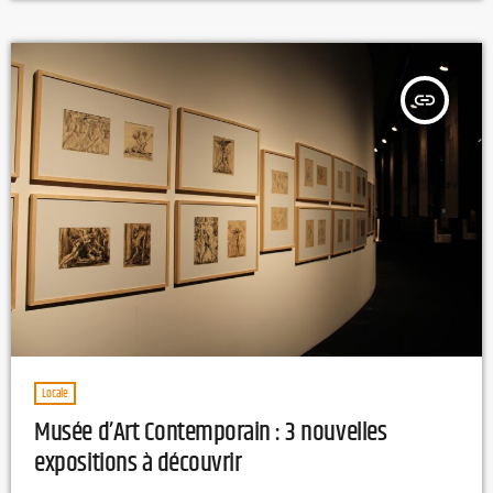
hématome sous-dural aigu », a déclaré Bird Studio. Crée en 1984, le
manga Dragon Ball s'est […]
insert_link
Locale
Musée d’Art Contemporain : 3 nouvelles
expositions à découvrir