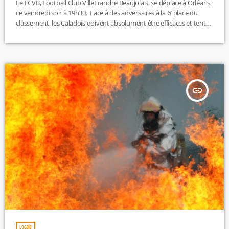
Le FCVB, Football Club VilleFranche Beaujolais, se déplace à Orléans
ce vendredi soir à 19h30. Face à des adversaires à la 6ᵉ place du
classement, les Caladois doivent absolument être efficaces et tenter
de l’emporter. D’autant plus que le FCVB est coincé à la 10ᵉ place du
classement. Leur défaite face à Versailles le week-end dernier ne les
a pas aidés. Ils peuvent tout de même tenter de l’emporter puisque
les […]
insert_link
Locale