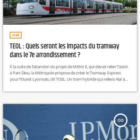
Locale
TEOL : Quels seront les impacts du tramway
dans le 7e arrondissement ?
À la suite de l’abandon du projet de Métro E, qui devait relier Tassin
à Part-Dieu, la Métropole propose de créer le Tramway Express
pour l’Ouest Lyonnais, dit TOEL. Un tram hybride qui reliera Alaï à
Jean-Macé. Ce projet aura cependant de nombreuses
conséquences sur le 7e arrondissement : pour permettre son
arrivée au niveau de la place Jean Macé, le SYTRAL souhaite déplacer
le terminus de la ligne T2 […]
insert_link