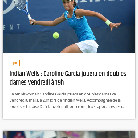
Sport
Indian Wells : Caroline Garcia jouera en doubles
dames vendredi à 19h
La tenniswoman Caroline Garcia jouera en doubles dames ce
vendredi 8 mars, à 20h lors de l’Indian Wells. Accompagnée de la
joueuse chinoise Xu Yifan, elles affronteront deux Japonaises : Eri
Hozumi et Makoto Ninomiya à l’occasion des 16es de finale. À la
dernière édition de l’Indian Wells, la lyonnaise avait atteint les
huitièmes de finale. Elle aura donc des points très précieux à
défendre. Caroline Garcia est désormais au […]