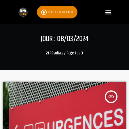
ÉCOUTER TONIC RADIO
JOUR : 08/03/2024
21 Résultats / Page 1 de 3
insert_link