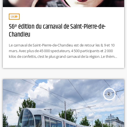
Locale
56ᵉ édition du carnaval de Saint-Pierre-de-
Chandieu
Le carnaval de Saint-Pierre-de-Chandieu est de retour les 8, 9 et 10
mars. Avec plus de 45 000 spectateurs, 4 500 participants et 2 000
kilos de confettis, c’est le plus grand carnaval de la région. Le thème
de cette 56ᵉ édition est « Roy des îles ». Au programme pour ces 3
jours de fêtes : Vendredi 8 mars : 17h30 : Exposition des chars
19h00 : Ouverture de la Fête […]
insert_link