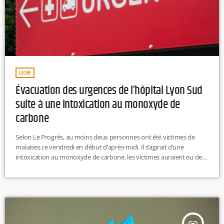
Locale
Évacuation des urgences de l’hôpital Lyon Sud
suite à une intoxication au monoxyde de
carbone
Selon Le Progrès, au moins deux personnes ont été victimes de
malaises ce vendredi en début d’après-midi. Il s’agirait d’une
intoxication au monoxyde de carbone, les victimes auraient eu des
maux de tête avant de perdre connaissance. Le service des
urgences a été entièrement évacué et une quarantaine de
personnes ont dû quitter le bâtiment. Le service a rouvert vers 15
heures après l’intervention des sapeurs-pompiers. Pour rappel, le
monoxyde de […]
insert_link