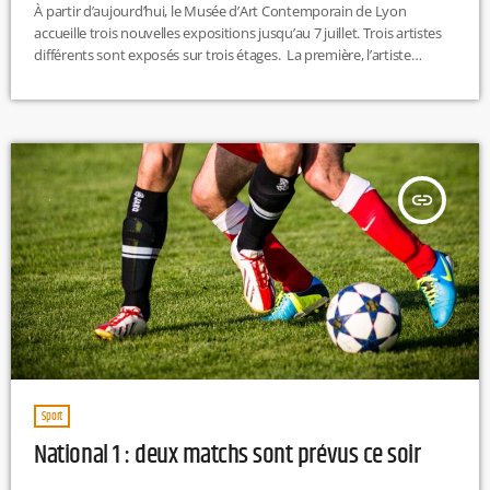
À partir d’aujourd’hui, le Musée d’Art Contemporain de Lyon
accueille trois nouvelles expositions jusqu’au 7 juillet. Trois artistes
différents sont exposés sur trois étages. La première, l’artiste
française Sylvie Selig. Le public pourra notamment découvrir une
toile de 140 mètres de long qui aura pris plus de 3 ans de travail à
l’artiste. Au second étage, environ 200 œuvres de l’artiste
collectionneur Antoine de Galbert sont exposés. Des
photographies, des […]
insert_link
Sport
National 1 : deux matchs sont prévus ce soir