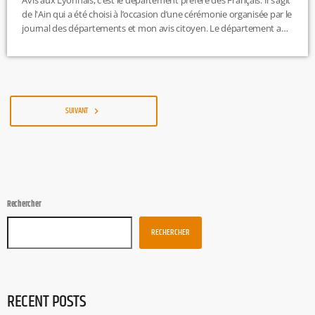
Avis aux Lyonnais, c’est le département préféré des Français. Il s’agit
de l'Ain qui a été choisi à l’occasion d’une cérémonie organisée par le
journal des départements et mon avis citoyen. Le département a
donc reçu le D d’or du public, et le D d’or de l’attractivité médicale.
R.H
SUIVANT
navigate_next
Rechercher
RECHERCHER
RECENT POSTS