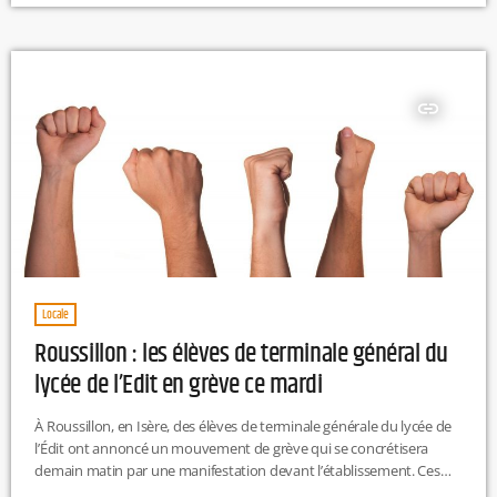
insert_link
Locale
Roussillon : les élèves de terminale général du
lycée de l’Edit en grève ce mardi
À Roussillon, en Isère, des élèves de terminale générale du lycée de
l’Édit ont annoncé un mouvement de grève qui se concrétisera
demain matin par une manifestation devant l’établissement. Ces
lycéens dénoncent l'absence de professeurs principaux dans leurs