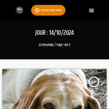
ÉCOUTER TONIC RADIO
JOUR : 14/10/2024
22 Résultats / Page 1 de 3
insert_link