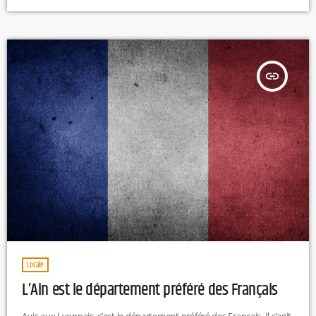
classes. R.H
insert_link
Locale
L’Ain est le département préféré des Français