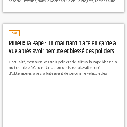
côté de Grézolles, dans le Roannais. Selon Le Progrès, l'enfant aurait
échappé à la vigilance de ses parents et serait tombée dans une
mare de 50 cm de profondeur. La petite fille a été évacuée vers
l'hôpital Nord après avoir été prise en charge […]
Locale
Rillieux-la-Pape : un chauffard placé en garde à
vue après avoir percuté et blessé des policiers
L'actualité, c'est aussi ces trois policiers de Rillieux-la-Pape blessés la
nuit dernière à Caluire. Un automobiliste, qui avait refusé
d'obtempérer, a pris la fuite avant de percuter le véhicule des
agents. Conséquence : deux d'entre eux ont dû être hospitalisés. Le
chauffard a finalement été interpellé un peu plus tard. R.H