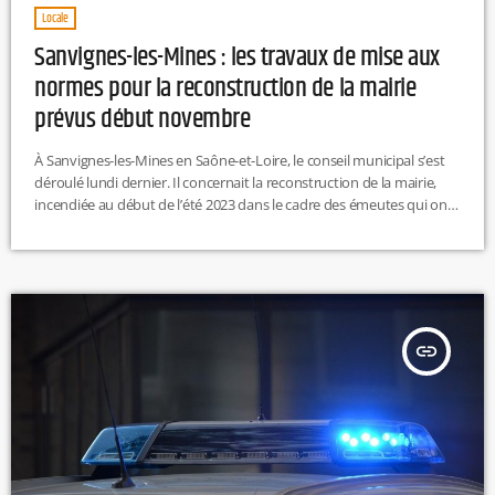
Locale
Sanvignes-les-Mines : les travaux de mise aux
normes pour la reconstruction de la mairie
prévus début novembre
À Sanvignes-les-Mines en Saône-et-Loire, le conseil municipal s’est
déroulé lundi dernier. Il concernait la reconstruction de la mairie,
incendiée au début de l’été 2023 dans le cadre des émeutes qui ont
frappé la Saône-et-Loire. Les travaux de mise aux normes
commenceront début novembre pour un comptant près de 2
millions d’euros qui seront dépensés. R.H
insert_link