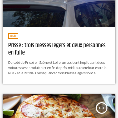
Locale
Prissé : trois blessés légers et deux personnes
en fuite
Du coté de Prissé en Saône et Loire, un accident impliquant deux
voitures s’est produit hier en fin d’après-midi, au carrefour entre la
RD17 et la RD194. Conséquence : trois blessés légers sont à
déplorer. En revanche, les deux occupants du second véhicule
impliqué ont pris la fuite. Ils sont actuellement recherchés par les
équipes de la gendarmerie. R.H
insert_link