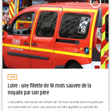
insert_link
Locale
Loire : une fillette de 18 mois sauvée de la
noyade par son père
L'actualité, c'est aussi cet enfant de 18 mois sauvée de la noyade par
son père dans la Loire. Les secours ont été appelés ce samedi du