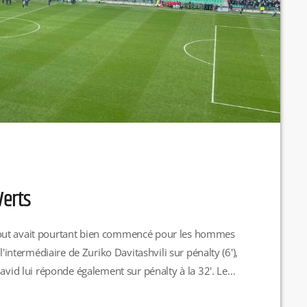
Verts
1. Tout avait pourtant bien commencé pour les hommes
l'intermédiaire de Zuriko Davitashvili sur pénalty (6'),
David lui réponde également sur pénalty à la 32'. Le
tubinsika en début de 2e mi-temps (48') qui plombe