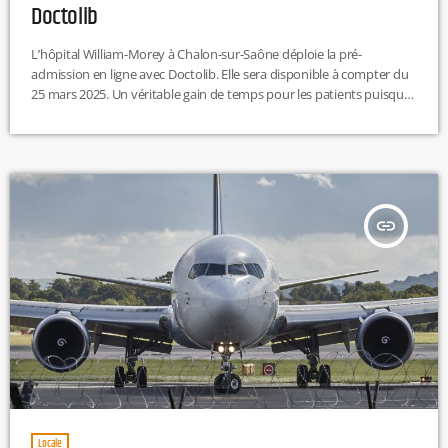
Doctolib
L’hôpital William-Morey à Chalon-sur-Saône déploie la pré-
admission en ligne avec Doctolib. Elle sera disponible à compter du
25 mars 2025. Un véritable gain de temps pour les patients puisque
ce nouveau système leur permettra de compléter leur dossier
administratif à distance, avant leur consultation ou leur
hospitalisation. R.H
insert_link
Locale