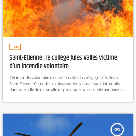
Locale
Saint-Etienne : le collège Jules Vallès victime
d’un incendie volontaire
Cet incendie volontaire recensé du côté du collège Jules Vallès à
Saint-Etienne. Ce jeudi soir, plusieurs individus se sont introduits
dans une salle de classe afin de provoquer un incendie annonce la
préfecture dans un communiqué. Une salle de classe a été détruite,
du matériel volé et la façade du collège noircie. Une enquête est en
cours. R.H
insert_link