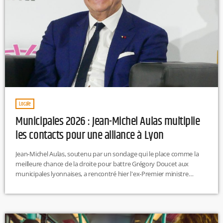
Locale
Municipales 2026 : Jean-Michel Aulas multiplie
les contacts pour une alliance à Lyon
Jean-Michel Aulas, soutenu par un sondage qui le place comme la
meilleure chance de la droite pour battre Grégory Doucet aux
municipales lyonnaises, a rencontré hier l'ex-Premier ministre
Gabriel Attal, secrétaire général de Renaissance. L'ancien patron de
l'OL multiplie les contacts en vue d'une possible alliance. À droite,
plusieurs élus estiment que sa candidature pourrait être la seule
capable de déloger l'actuel maire. EP