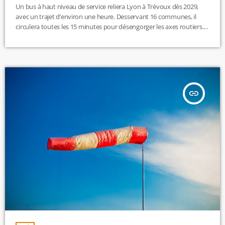
Un bus à haut niveau de service reliera Lyon à Trévoux dès 2029,
avec un trajet d’environ une heure. Desservant 16 communes, il
circulera toutes les 15 minutes pour désengorger les axes routiers.
Les travaux débuteront en 2026 après une enquête publique fin
2025. EP
insert_link