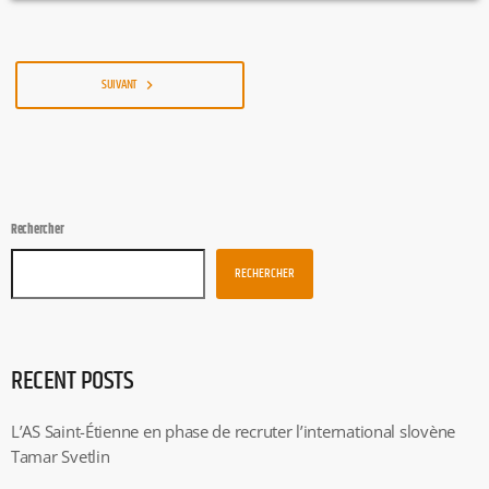
recevoir l’Olympiakos mardi en Euroligue. EP
SUIVANT
navigate_next
Rechercher
RECHERCHER
RECENT POSTS
L’AS Saint-Étienne en phase de recruter l’international slovène
Tamar Svetlin