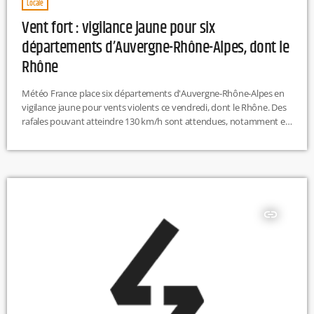
Locale
Vent fort : vigilance jaune pour six
départements d’Auvergne-Rhône-Alpes, dont le
Rhône
Météo France place six départements d'Auvergne-Rhône-Alpes en
vigilance jaune pour vents violents ce vendredi, dont le Rhône. Des
rafales pouvant atteindre 130 km/h sont attendues, notamment en
altitude. Des fermetures de parcs pourraient être mises en place à
Lyon. EP
insert_link