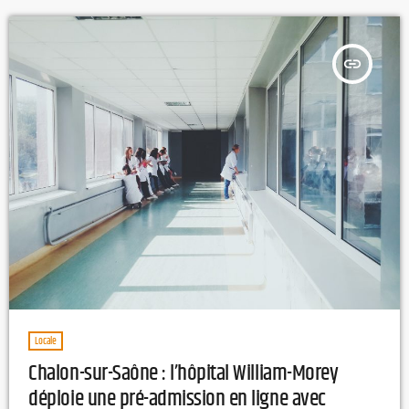
R.H
insert_link
Locale
Chalon-sur-Saône : l’hôpital William-Morey
déploie une pré-admission en ligne avec