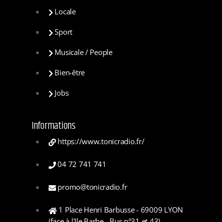
Locale
Sport
Musicale / People
Bien-être
Jobs
Informations
https://www.tonicradio.fr/
04 72 741 741
promo@tonicradio.fr
1 Place Henri Barbusse - 69009 LYON
(face à l'Ile Barbe - Bus n°31 et 43)