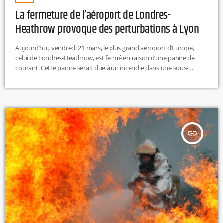
La fermeture de l’aéroport de Londres-
Heathrow provoque des perturbations à Lyon
Aujourd’hui, vendredi 21 mars, le plus grand aéroport d’Europe,
celui de Londres-Heathrow, est fermé en raison d’une panne de
courant. Cette panne serait due à un incendie dans une sous-
station électrique située en banlieue londonienne. Cette fermeture
entraîne de nombreuses perturbations, et des annulations sont
signalées à l’aéroport de Lyon-Saint-Exupéry. Concernant les
départs, le vol de 13h30 à destination de Londres-Heathrow est
annulé. Du côté des arrivées, c’est celui de […]
insert_link