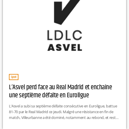
Sport
L’Asvel perd face au Real Madrid et enchaîne
une septième défaite en Euroligue
L’Asvel a subi sa septième défaite consécutive en Euroligue, battue
81-70 par le Real Madrid ce jeudi. Malgré une résistance en fin de
match, Villeurbanne a été dominé, notamment au rebond, et reste
15ᵉ au classement avec un bilan de 11 victoires pour 19 défaites. Le
club se rendra à Monaco dimanche en championnat avant de