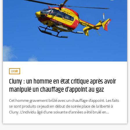
Locale
Cluny : un homme en état critique après avoir
manipulé un chauffage d’appoint au gaz
Cet homme gravement brûlé avec un chauffage d’appoint. Les faits
se sont produits ce jeudi en début de soirée place de la liberté à
Cluny. L’individu âgé d’une soixante d’années a été brulé en
manipulant un chauffage d’appoint au gaz. Plus de 80 % de son
corps a été touché par les flammes et la chaleur. La victime a été
héliportée dans un état critique. Son pronostic vital était engagé.