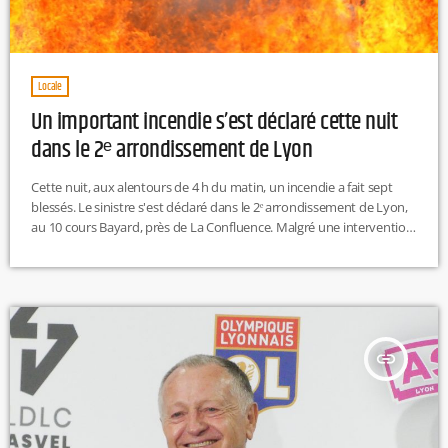
Locale
Un important incendie s’est déclaré cette nuit
dans le 2ᵉ arrondissement de Lyon
Cette nuit, aux alentours de 4 h du matin, un incendie a fait sept
blessés. Le sinistre s'est déclaré dans le 2ᵉ arrondissement de Lyon,
au 10 cours Bayard, près de La Confluence. Malgré une intervention
rapide des sapeurs-pompiers, les flammes ont ravagé toutes les
parties communes. L'origine du feu n'est pas encore connue, mais il
aurait pris dans un appartement squatté. Les secours ont pris
rapidement en charge les […]
insert_link