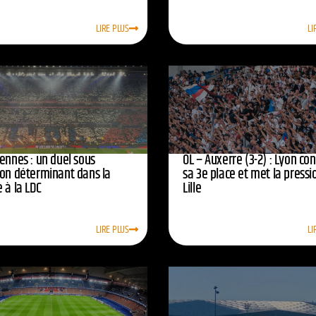
LIRE PLUS
LI
ennes : un duel sous
OL – Auxerre (3-2) : Lyon co
ion déterminant dans la
sa 3e place et met la pressi
 à la LDC
Lille
LIRE PLUS
LI