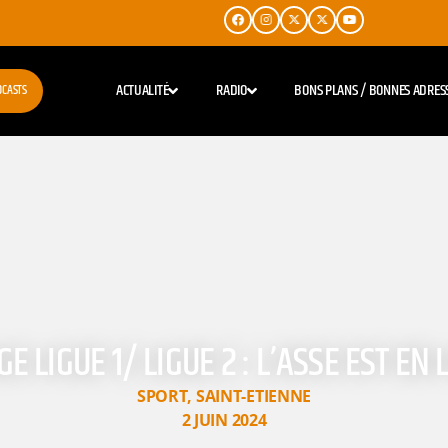
ACTUALITÉ
RADIO
BONS PLANS / BONNES ADRES
DCASTS
 LIGUE 1/ LIGUE 2 : L’ASSE EST EN L
SPORT
,
SAINT-ETIENNE
2 JUIN 2024