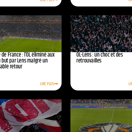
de France : l’OL éliminé aux
OL-Lens : un choc et des
u but par Lens malgré un
retrouvailles
yable retour
LIRE PLUS
LI