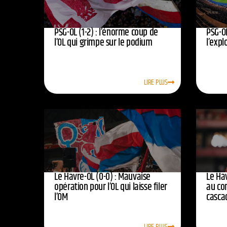
PSG-OL (1-2) : l’énorme coup de
PSG-OL
l’OL qui grimpe sur le podium
l’expl
LIRE PLUS
Le Havre-OL (0-0) : Mauvaise
Le Hav
opération pour l’OL qui laisse filer
au co
l’OM
casca
LIRE PLUS