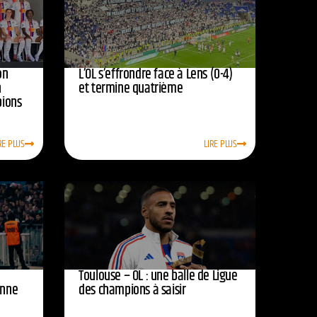
on
L’OL s’effrondre face à Lens (0-4)
n
et termine quatrième
pions
RE PLUS
LIRE PLUS
Toulouse – OL : une balle de Ligue
onne
des champions à saisir