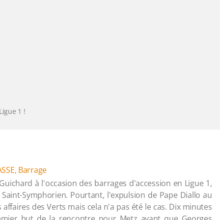
Ligue 1 !
ASSE
,
Barrage
-Guichard à l'occasion des barrages d'accession en Ligue 1,
à Saint-Symphorien. Pourtant, l'expulsion de Pape Diallo au
s affaires des Verts mais cela n'a pas été le cas. Dix minutes
remier but de la rencontre pour Metz avant que Georges