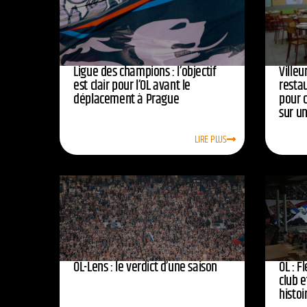
Ligue des champions : l’objectif
Ville
est clair pour l’OL avant le
resta
déplacement à Prague
pour 
sur u
LIRE PLUS
OL-Lens : le verdict d’une saison
OL : F
club e
histoi