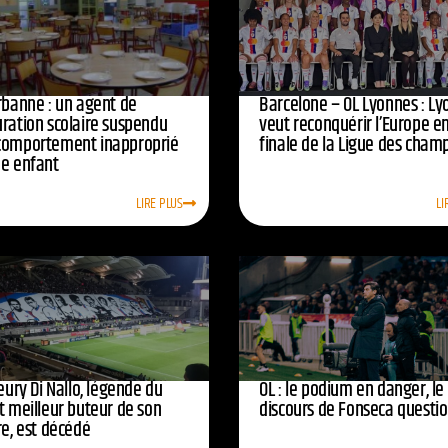
urbanne : un agent de
Barcelone – OL Lyonnes : Ly
uration scolaire suspendu
veut reconquérir l’Europe e
comportement inapproprié
finale de la Ligue des cham
ne enfant
LIRE PLUS
LI
leury Di Nallo, légende du
OL : le podium en danger, le
t meilleur buteur de son
discours de Fonseca questi
re, est décédé