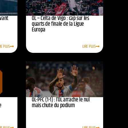
avant
OL – Celta de Vigo : cap sur les
quarts de finale de la Ligue
Europa
RE PLUS
LIRE PLUS
OL-PFC (1-1) : l’OL arrache le nul
e
mais chute du podium
RE PLUS
LIRE PLUS