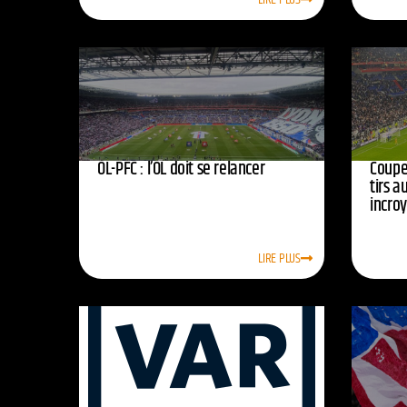
OL-PFC : l’OL doit se relancer
Coupe 
tirs a
incro
LIRE PLUS