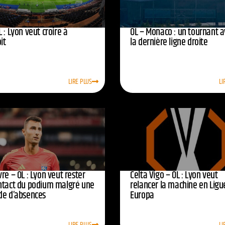
 : Lyon veut croire à
OL – Monaco : un tournant 
oit
la dernière ligne droite
LIRE PLUS
LI
re – OL : Lyon veut rester
Celta Vigo – OL : Lyon veut
ntact du podium malgré une
relancer la machine en Ligu
de d’absences
Europa
LIRE PLUS
LI