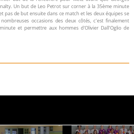
nalty. Un but de Leo Petrot sur corner à la 35ème minute
s et pas de but ensuite dans ce match et les deux équipes se
e nombreuses occasions des deux côtés, c'est finalement
 minute et permettre aux hommes d'Olivier Dall'Oglio de