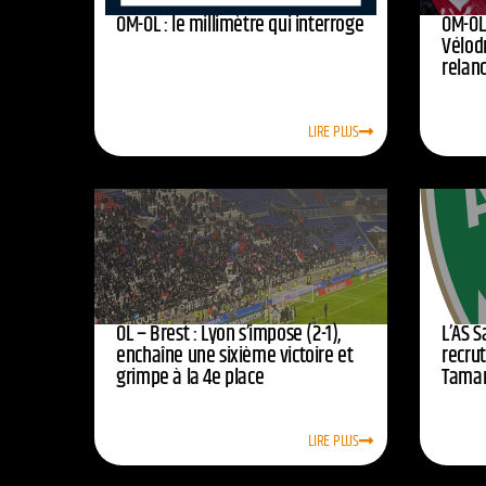
OM-OL : le millimètre qui interroge
OM-OL 
Vélod
relan
LIRE PLUS
OL – Brest : Lyon s’impose (2-1),
L’AS 
enchaîne une sixième victoire et
recrut
grimpe à la 4e place
Tamar
LIRE PLUS