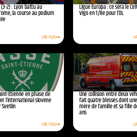
(3-2) : Lyon battu au
Ligue Europa : ce sera le Cel
rome, la course au podium
Vigo en 1/8e pour l’OL
cée
LIRE PLUS
LI
Saint-Étienne en phase de
Une collision entre deux véh
er l’international slovène
fait quatre blessés dont un
 Svetlin
mère de famille et sa fille d
ans
LIRE PLUS
LI