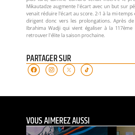
Mikautadze augmente l'écart avec un but sur pé
venait réduire l'écart au score. 2-1 à la mi-temp
dirigent donc vers les prolongations. Après d
Ibrahima Wadji qui vient égaliser à la 117ème
retrouver l'élite la saison prochaine.
PARTAGER SUR
VOUS AIMEREZ AUSSI