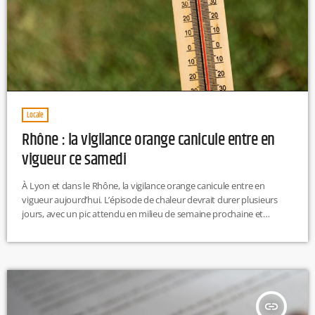
Locale
Rhône : la vigilance orange canicule entre en
vigueur ce samedi
À Lyon et dans le Rhône, la vigilance orange canicule entre en
vigueur aujourd’hui. L’épisode de chaleur devrait durer plusieurs
jours, avec un pic attendu en milieu de semaine prochaine et
jusqu’à 37 à 38°C possibles dans l’agglomération lyonnaise. La
préfecture renforce l’accueil des personnes vulnérables dès ce soir.
L.T
insert_link