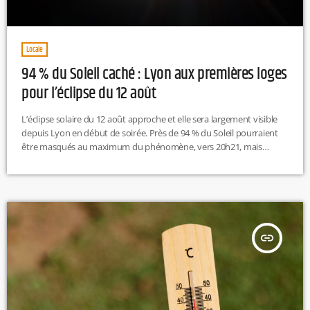
Locale
94 % du Soleil caché : Lyon aux premières loges
pour l’éclipse du 12 août
L’éclipse solaire du 12 août approche et elle sera largement visible
depuis Lyon en début de soirée. Près de 94 % du Soleil pourraient
être masqués au maximum du phénomène, vers 20h21, mais
attention : il faudra impérativement porter des lunettes certifiées
pour l’observer, les lunettes de soleil classiques ne protégeant pas
les yeux. L.T
insert_link