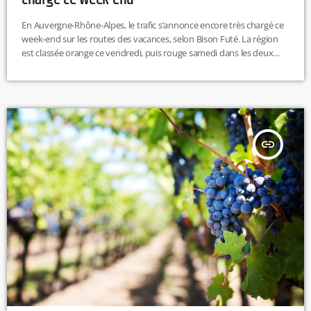
En Auvergne-Rhône-Alpes, le trafic s’annonce encore très chargé ce
week-end sur les routes des vacances, selon Bison Futé. La région
est classée orange ce vendredi, puis rouge samedi dans les deux
sens, avec l’A7, l’A43, l’A6-A7 et l’accès au tunnel du Mont-Blanc
particulièrement à éviter selon les horaires. L.T
insert_link