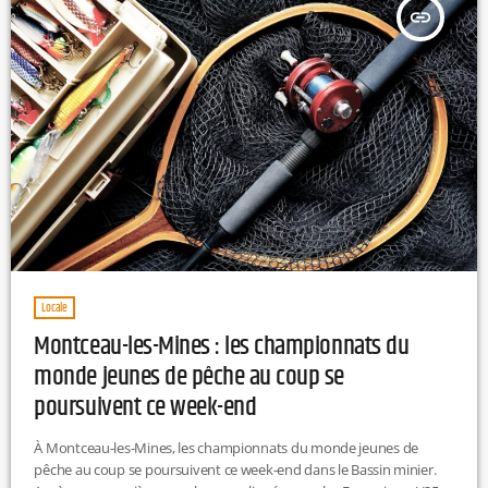
insert_link
Locale
Montceau-les-Mines : les championnats du
monde jeunes de pêche au coup se
poursuivent ce week-end
À Montceau-les-Mines, les championnats du monde jeunes de
pêche au coup se poursuivent ce week-end dans le Bassin minier.