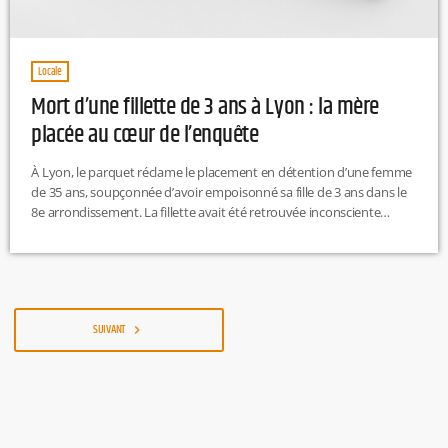
Locale
Mort d’une fillette de 3 ans à Lyon : la mère
placée au cœur de l’enquête
À Lyon, le parquet réclame le placement en détention d’une femme
de 35 ans, soupçonnée d’avoir empoisonné sa fille de 3 ans dans le
8e arrondissement. La fillette avait été retrouvée inconsciente
mardi dans les parties communes d’un immeuble, tandis que
l’autopsie doit encore déterminer précisément les causes du décès.
L.T
SUIVANT
navigate_next