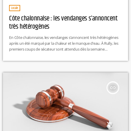
Locale
Côte chalonnaise : les vendanges s’annoncent
très hétérogènes
En Côte chalonnaise, les vendanges s’annoncent très hétérogènes
après un été marqué par la chaleur et le manque d’eau. À Rully, les
premiers coups de sécateur sont attendus dès la semaine
prochaine pour les crémants, mais la maturité varie fortement
d’une parcelle à l’autre, selon les pluies reçues, l’âge des vignes et les
réserves en eau des sols. L.T
insert_link