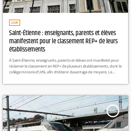
Locale
Saint-Étienne : enseignants, parents et élèves
manifestent pour le classement REP+ de leurs
établissements
À Saint-Étienne, enseignants, parents et élèves ont manifesté pour
réclamer le classement en REP+ de plusieurs établissements, dont le
collège Honoré-d’Urfé, afin d’obtenir davantage de moyens. Le
cortège, symbolisant « le décès du service public », annonce
poursuivre la mobilisation tant qu’aucune réponse n’est apportée
par les autorités. T.D
insert_link