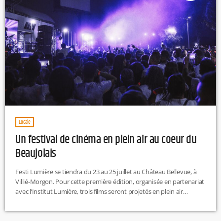
Locale
Un festival de cinéma en plein air au coeur du
Beaujolais
Festi Lumière se tiendra du 23 au 25 juillet au Château Bellevue, à
Villié-Morgon. Pour cette première édition, organisée en partenariat
avec l’Institut Lumière, trois films seront projetés en plein air
: Certains l’aiment chaud, Femmes au bord de la crise de
nerfs et Green Book. Chaque soirée proposera aussi une
dégustation des vins des Domaines Loron, de la restauration sur