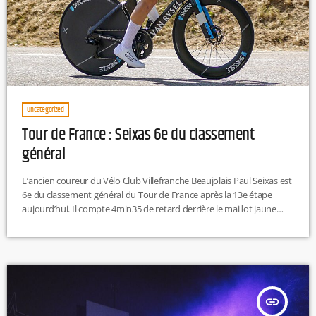
Uncategorized
Tour de France : Seixas 6e du classement
général
L’ancien coureur du Vélo Club Villefranche Beaujolais Paul Seixas est
6e du classement général du Tour de France après la 13e étape
aujourd’hui. Il compte 4min35 de retard derrière le maillot jaune
Tadej Pogacar.
insert_link