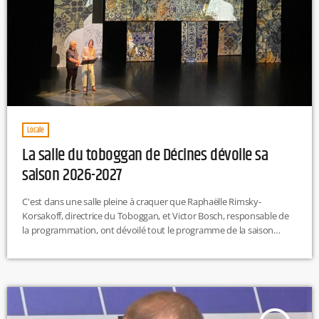
Locale
La salle du toboggan de Décines dévoile sa
saison 2026-2027
C'est dans une salle pleine à craquer que Raphaëlle Rimsky-
Korsakoff, directrice du Toboggan, et Victor Bosch, responsable de
la programmation, ont dévoilé tout le programme de la saison
2026-2027. La salle, qui fête ses 30 ans cette année, proposera un
large choix de spectacles. Du théâtre, de la danse, des humoristes,
du cirque, des concerts et du cinéma seront proposés aux visiteurs.
La mosaïque étant le fil rouge de cette […]