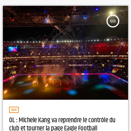
place et une projection à la nuit tombée, dans le parc du château,
[…]
insert_link
Sport
OL : Michele Kang va reprendre le contrôle du
club et tourner la page Eagle Football