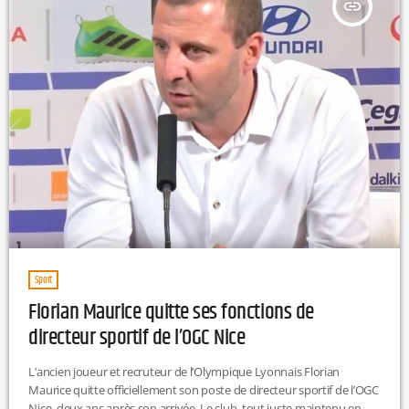
insert_link
Sport
Florian Maurice quitte ses fonctions de
directeur sportif de l’OGC Nice
L’ancien joueur et recruteur de l’Olympique Lyonnais Florian
Maurice quitte officiellement son poste de directeur sportif de l’OGC
Nice, deux ans après son arrivée. Le club, tout juste maintenu en