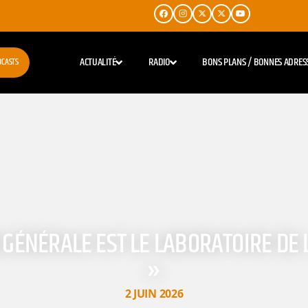
ACTUALITÉ
RADIO
BONS PLANS / BONNES ADRES
DCASTS
ON GÉNÉRALE EST LE LABORATOIRE DE
»
2 JUIN 2026