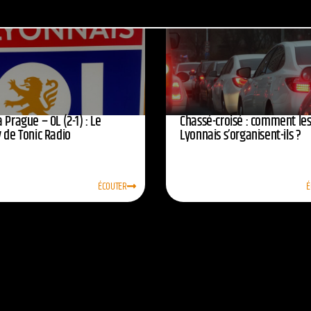
 Prague – OL (2-1) : Le
Chassé-croisé : comment le
 de Tonic Radio
Lyonnais s’organisent-ils ?
ÉCOUTER
É