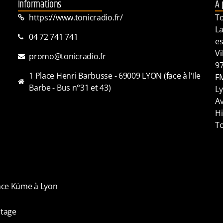
Informations
A 
https://www.tonicradio.fr/
To
La
04 72 741 741
es
Vi
promo@tonicradio.fr
97
1 Place Henri Barbusse - 69009 LYON (face à l'Ile
FM
Barbe - Bus n°31 et 43)
Ly
Av
Hi
To
ence Küme à Lyon
tage